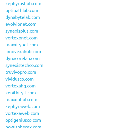
zephyrushub.com
optipathlab.com
dynabytelab.com
evolvionet.com
synexisplus.com
vortexonet.com
maxxifynet.com
innovexahub.com
dynacorelab.com
synexistechco.com
truvivopro.com
vividusco.com
vortexahq.com
zenithifyit.com
maxxiohub.com
zephyraweb.com
vortexaweb.com
optigeniusco.com
novuspherex.com