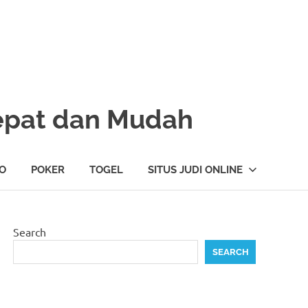
Cepat dan Mudah
O
POKER
TOGEL
SITUS JUDI ONLINE
Search
SEARCH