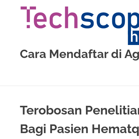
Skip
to
content
Cara Mendaftar di A
Pelajari
cara
mendaftar
di
agen
slot
gacor
Terobosan Peneliti
dengan
cepat
dan
Bagi Pasien Hematq
mudah.
Ikuti