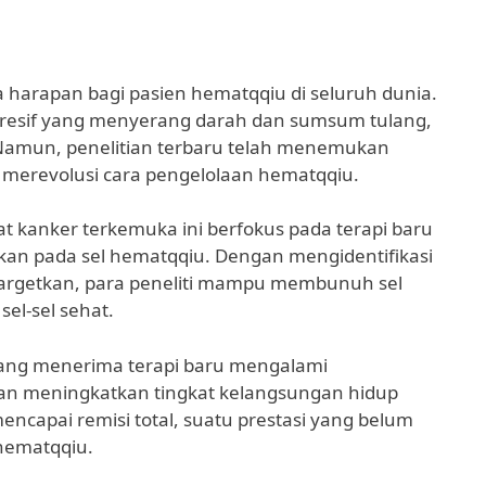
 harapan bagi pasien hematqqiu di seluruh dunia.
gresif yang menyerang darah dan sumsum tulang,
i. Namun, penelitian terbaru telah menemukan
merevolusi cara pengelolaan hematqqiu.
sat kanker terkemuka ini berfokus pada terapi baru
kan pada sel hematqqiu. Dengan mengidentifikasi
targetkan, para peneliti mampu membunuh sel
el-sel sehat.
n yang menerima terapi baru mengalami
dan meningkatkan tingkat kelangsungan hidup
ncapai remisi total, suatu prestasi yang belum
hematqqiu.