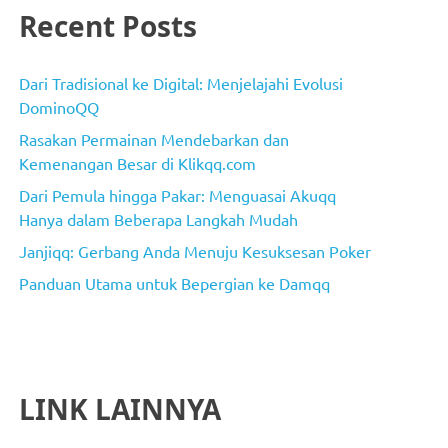
Recent Posts
Dari Tradisional ke Digital: Menjelajahi Evolusi
DominoQQ
Rasakan Permainan Mendebarkan dan
Kemenangan Besar di Klikqq.com
Dari Pemula hingga Pakar: Menguasai Akuqq ​​
Hanya dalam Beberapa Langkah Mudah
Janjiqq: Gerbang Anda Menuju Kesuksesan Poker
Panduan Utama untuk Bepergian ke Damqq
LINK LAINNYA