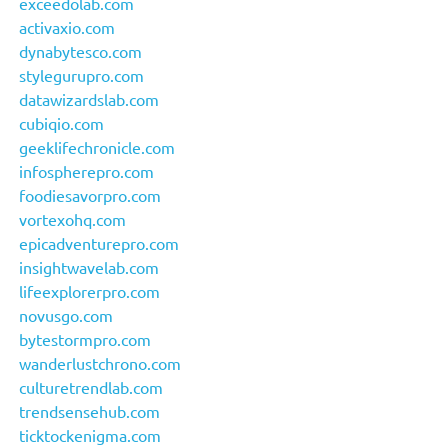
exceedolab.com
activaxio.com
dynabytesco.com
stylegurupro.com
datawizardslab.com
cubiqio.com
geeklifechronicle.com
infospherepro.com
foodiesavorpro.com
vortexohq.com
epicadventurepro.com
insightwavelab.com
lifeexplorerpro.com
novusgo.com
bytestormpro.com
wanderlustchrono.com
culturetrendlab.com
trendsensehub.com
ticktockenigma.com