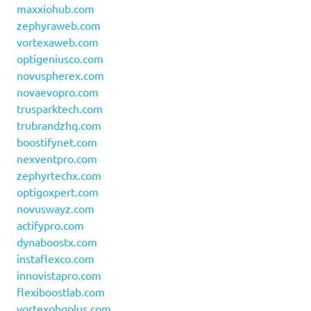
maxxiohub.com
zephyraweb.com
vortexaweb.com
optigeniusco.com
novuspherex.com
novaevopro.com
trusparktech.com
trubrandzhq.com
boostifynet.com
nexventpro.com
zephyrtechx.com
optigoxpert.com
novuswayz.com
actifypro.com
dynaboostx.com
instaflexco.com
innovistapro.com
flexiboostlab.com
vortexohqplus.com