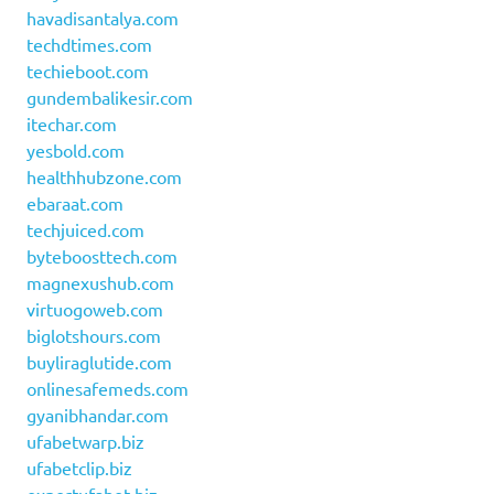
havadisantalya.com
techdtimes.com
techieboot.com
gundembalikesir.com
itechar.com
yesbold.com
healthhubzone.com
ebaraat.com
techjuiced.com
byteboosttech.com
magnexushub.com
virtuogoweb.com
biglotshours.com
buyliraglutide.com
onlinesafemeds.com
gyanibhandar.com
ufabetwarp.biz
ufabetclip.biz