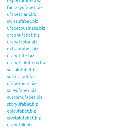
expertufabet.biz
fantasyufabet.biz
ufabetsiam.biz
swissufabet.biz
ufabetbusiness.biz
greenufabet.biz
ufabetcolor.biz
extraufabet.biz
ufabetlife.biz
ufabetsolutions.biz
socialufabet.biz
surfufabet.biz
ufabetbest.biz
sureufabet.biz
customufabet.biz
storyufabet.biz
epicufabet.biz
crystalufabet.biz
ufabetok.biz