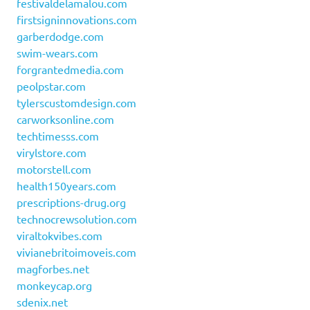
festivaldelamalou.com
firstsigninnovations.com
garberdodge.com
swim-wears.com
forgrantedmedia.com
peolpstar.com
tylerscustomdesign.com
carworksonline.com
techtimesss.com
virylstore.com
motorstell.com
health150years.com
prescriptions-drug.org
technocrewsolution.com
viraltokvibes.com
vivianebritoimoveis.com
magforbes.net
monkeycap.org
sdenix.net