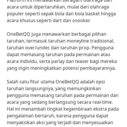
Platform ini menawarkan beragam olahraga dan
acara untuk dipertaruhkan, mulai dari olahraga
populer seperti sepak bola dan bola basket hingga
acara khusus seperti dart dan snooker.
OneBetQQ juga menawarkan berbagai pilihan
taruhan, termasuk taruhan moneyline tradisional,
taruhan over/under, dan taruhan prop. Pengguna
dapat memasang taruhan pada permainan atau
acara individu, serta parlay dan teaser bagi mereka
yang ingin meningkatkan potensi pembayarannya.
Salah satu fitur utama OneBetQQ adalah opsi
taruhan langsungnya, yang memungkinkan
pengguna memasang taruhan pada permainan dan
acara yang sedang berlangsung secara real-time.
Hal ini menambah tingkat kegembiraan ekstra pada
pengalaman bertaruh, karena pengguna dapat
menyaksikan aksi yang terjadi dan menyesuaikan