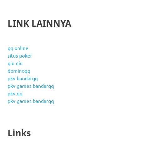
LINK LAINNYA
qq online
situs poker
qiu qiu
dominoqq
pkv bandarqq
pkv games bandarqq
pkv qq
pkv games bandarqq
Links