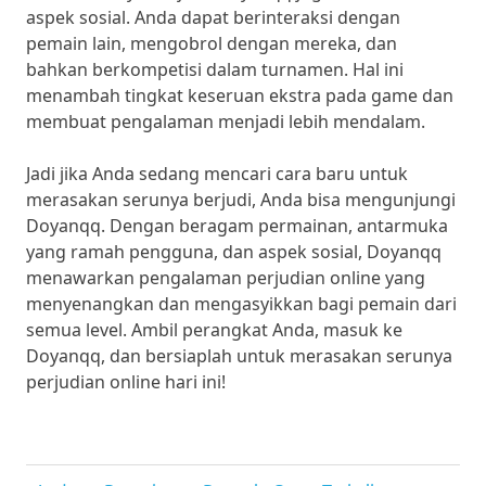
aspek sosial. Anda dapat berinteraksi dengan
pemain lain, mengobrol dengan mereka, dan
bahkan berkompetisi dalam turnamen. Hal ini
menambah tingkat keseruan ekstra pada game dan
membuat pengalaman menjadi lebih mendalam.
Jadi jika Anda sedang mencari cara baru untuk
merasakan serunya berjudi, Anda bisa mengunjungi
Doyanqq. Dengan beragam permainan, antarmuka
yang ramah pengguna, dan aspek sosial, Doyanqq
menawarkan pengalaman perjudian online yang
menyenangkan dan mengasyikkan bagi pemain dari
semua level. Ambil perangkat Anda, masuk ke
Doyanqq, dan bersiaplah untuk merasakan serunya
perjudian online hari ini!
pkv