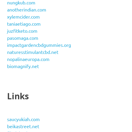
nungkub.com
anotherindian.com
xylemcider.com
taniaetiago.com
juzfitketo.com
pasomaga.com
impactgardencbdgummies.org
naturesstimulantcbd.net
nopalinaeuropa.com
biomagnify.net
Links
saucyukiah.com
beikastreet.net