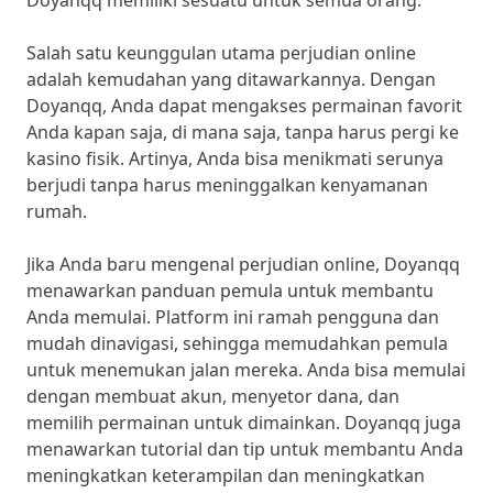
Doyanqq memiliki sesuatu untuk semua orang.
Salah satu keunggulan utama perjudian online
adalah kemudahan yang ditawarkannya. Dengan
Doyanqq, Anda dapat mengakses permainan favorit
Anda kapan saja, di mana saja, tanpa harus pergi ke
kasino fisik. Artinya, Anda bisa menikmati serunya
berjudi tanpa harus meninggalkan kenyamanan
rumah.
Jika Anda baru mengenal perjudian online, Doyanqq
menawarkan panduan pemula untuk membantu
Anda memulai. Platform ini ramah pengguna dan
mudah dinavigasi, sehingga memudahkan pemula
untuk menemukan jalan mereka. Anda bisa memulai
dengan membuat akun, menyetor dana, dan
memilih permainan untuk dimainkan. Doyanqq juga
menawarkan tutorial dan tip untuk membantu Anda
meningkatkan keterampilan dan meningkatkan