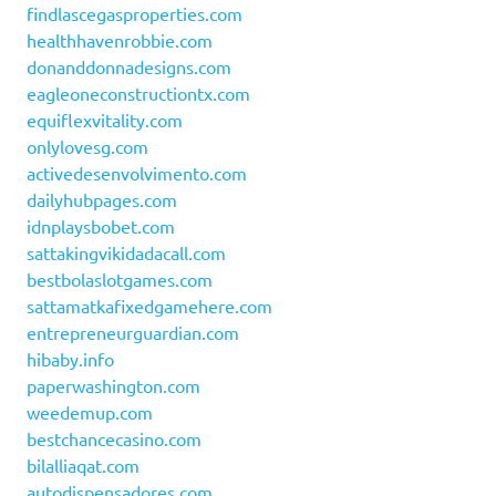
findlascegasproperties.com
healthhavenrobbie.com
donanddonnadesigns.com
eagleoneconstructiontx.com
equiflexvitality.com
onlylovesg.com
activedesenvolvimento.com
dailyhubpages.com
idnplaysbobet.com
sattakingvikidadacall.com
bestbolaslotgames.com
sattamatkafixedgamehere.com
entrepreneurguardian.com
hibaby.info
paperwashington.com
weedemup.com
bestchancecasino.com
bilalliaqat.com
autodispensadores.com