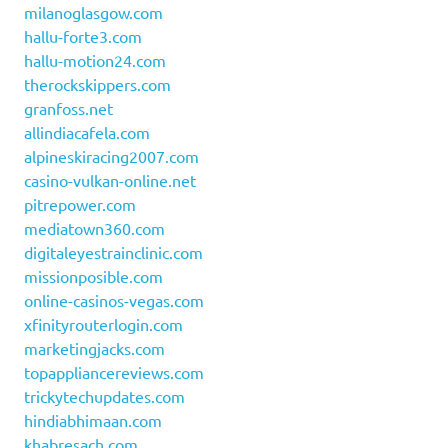
milanoglasgow.com
hallu-forte3.com
hallu-motion24.com
therockskippers.com
granfoss.net
allindiacafela.com
alpineskiracing2007.com
casino-vulkan-online.net
pitrepower.com
mediatown360.com
digitaleyestrainclinic.com
missionposible.com
online-casinos-vegas.com
xfinityrouterlogin.com
marketingjacks.com
topappliancereviews.com
trickytechupdates.com
hindiabhimaan.com
khabresach.com