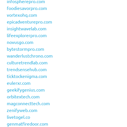
infospherepro.com
foodiesavorpro.com
vortexohq.com
epicadventurepro.com
insightwavelab.com
lifeexplorerpro.com
novusgo.com
bytestormpro.com
wanderlustchrono.com
culturetrendlab.com
trendsensehub.com
ticktockenigma.com
eulerxr.com
geekifygenius.com
orbitextech.com
magconnecttech.com
zenifyweb.com
livetogel.co
genmatfiredoor.com