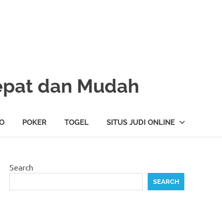
Cepat dan Mudah
O
POKER
TOGEL
SITUS JUDI ONLINE
Search
SEARCH