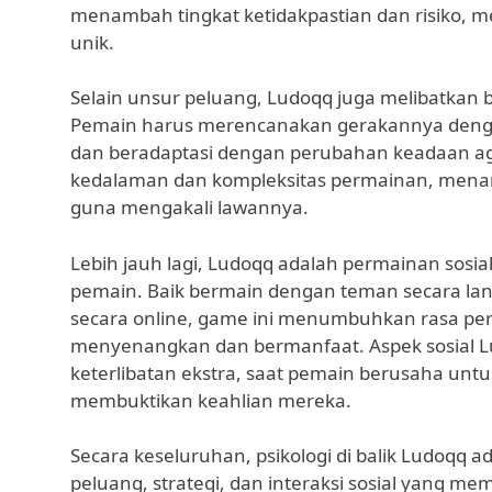
menambah tingkat ketidakpastian dan risiko, 
unik.
Selain unsur peluang, Ludoqq juga melibatkan 
Pemain harus merencanakan gerakannya dengan
dan beradaptasi dengan perubahan keadaan ag
kedalaman dan kompleksitas permainan, menanta
guna mengakali lawannya.
Lebih jauh lagi, Ludoqq adalah permainan sosi
pemain. Baik bermain dengan teman secara la
secara online, game ini menumbuhkan rasa pe
menyenangkan dan bermanfaat. Aspek sosial 
keterlibatan ekstra, saat pemain berusaha u
membuktikan keahlian mereka.
Secara keseluruhan, psikologi di balik Ludoqq 
peluang, strategi, dan interaksi sosial yang