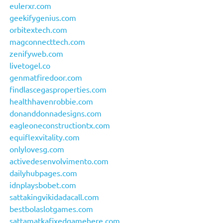
eulerxr.com
geekifygenius.com
orbitextech.com
magconnecttech.com
zenifyweb.com
livetogel.co
genmatfiredoor.com
findlascegasproperties.com
healthhavenrobbie.com
donanddonnadesigns.com
eagleoneconstructiontx.com
equiflexvitality.com
onlylovesg.com
activedesenvolvimento.com
dailyhubpages.com
idnplaysbobet.com
sattakingvikidadacall.com
bestbolaslotgames.com
sattamatkafixedgamehere.com