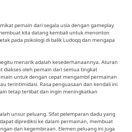
ikat pemain dari segala usia dengan gameplay
g membuat kita datang kembali untuk menonton
letak pada psikologi di balik Ludoqq dan mengapa
begitu menarik adalah kesederhanaannya. Aturan
diakses oleh pemain dari semua tingkat
emain untuk dengan cepat mengambil permainan
u terintimidasi. Rasa penguasaan dan kendali ini
 tetap terlibat dan ingin meningkatkan
dalah unsur peluang. Sifat pelemparan dadu yang
apat diprediksi ke dalam permainan, membuat
ngan dan kegembiraan. Elemen peluang ini juga