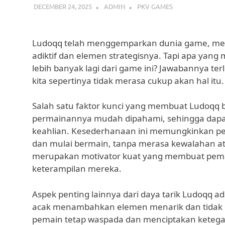
panduan
DECEMBER 24, 2025
ADMIN
PKV GAMES
ini
untuk
mulai
Ludoqq telah menggemparkan dunia game, mem
bermain
adiktif dan elemen strategisnya. Tapi apa yan
dan
lebih banyak lagi dari game ini? Jawabannya ter
menangkan
kita sepertinya tidak merasa cukup akan hal itu.
hadiah
besar
setiap
Salah satu faktor kunci yang membuat Ludoqq 
hari.
permainannya mudah dipahami, sehingga dapat 
keahlian. Kesederhanaan ini memungkinkan p
dan mulai bermain, tanpa merasa kewalahan ata
merupakan motivator kuat yang membuat pemain
keterampilan mereka.
Aspek penting lainnya dari daya tarik Ludoqq a
acak menambahkan elemen menarik dan tidak d
pemain tetap waspada dan menciptakan ketega