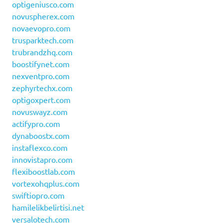
optigeniusco.com
novuspherex.com
novaevopro.com
trusparktech.com
trubrandzhq.com
boostifynet.com
nexventpro.com
zephyrtechx.com
optigoxpert.com
novuswayz.com
actifypro.com
dynaboostx.com
instaflexco.com
innovistapro.com
flexiboostlab.com
vortexohqplus.com
swiftiopro.com
hamilelikbelirtisi.net
versalotech.com