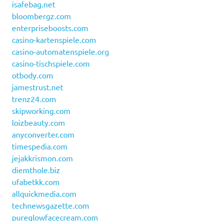
isafebag.net
bloombergz.com
enterpriseboosts.com
casino-kartenspiele.com
casino-automatenspiele.org
casino-tischspiele.com
otbody.com
jamestrust.net
trenz24.com
skipworking.com
loizbeauty.com
anyconverter.com
timespedia.com
jejakkrismon.com
diemthole.biz
ufabetkk.com
allquickmedia.com
technewsgazette.com
pureglowfacecream.com