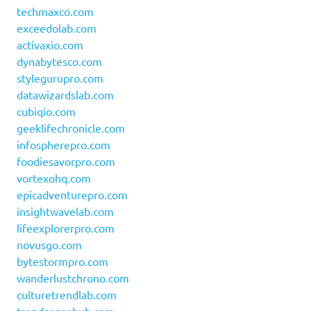
techmaxco.com
exceedolab.com
activaxio.com
dynabytesco.com
stylegurupro.com
datawizardslab.com
cubiqio.com
geeklifechronicle.com
infospherepro.com
foodiesavorpro.com
vortexohq.com
epicadventurepro.com
insightwavelab.com
lifeexplorerpro.com
novusgo.com
bytestormpro.com
wanderlustchrono.com
culturetrendlab.com