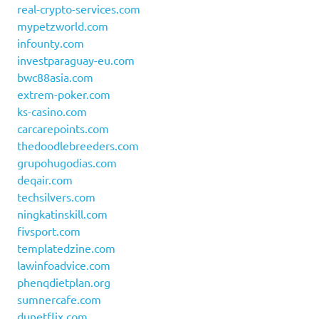
real-crypto-services.com
mypetzworld.com
infounty.com
investparaguay-eu.com
bwc88asia.com
extrem-poker.com
ks-casino.com
carcarepoints.com
thedoodlebreeders.com
grupohugodias.com
deqair.com
techsilvers.com
ningkatinskill.com
fivsport.com
templatedzine.com
lawinfoadvice.com
phenqdietplan.org
sumnercafe.com
dunetflix.com