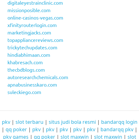
digitaleyestrainclinic.com
missionposible.com
online-casinos-vegas.com
xfinityrouterlogin.com
marketingjacks.com
topappliancereviews.com
trickytechupdates.com
hindiabhimaan.com
khabresach.com
thecbdblogs.com
autoresearchchemicals.com
apnabusinesskaro.com
suleckiego.com
pkv
|
slot terbaru
|
situs judi bola resmi
|
bandarqq login
|
qq poker
|
pkv
|
pkv
|
pkv
|
pkv
|
pkv
|
bandarqq pkv
|
pkv games
|
qq poker
|
slot maxwin
|
slot maxwin
|
slot