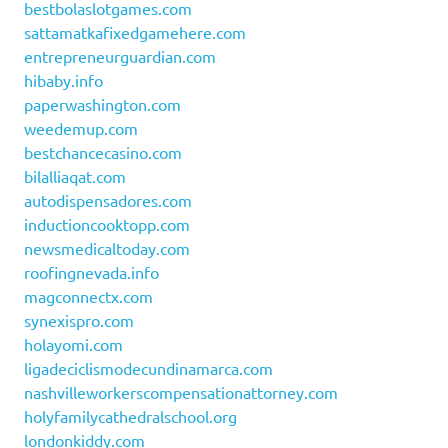
bestbolaslotgames.com
sattamatkafixedgamehere.com
entrepreneurguardian.com
hibaby.info
paperwashington.com
weedemup.com
bestchancecasino.com
bilalliaqat.com
autodispensadores.com
inductioncooktopp.com
newsmedicaltoday.com
roofingnevada.info
magconnectx.com
synexispro.com
holayomi.com
ligadeciclismodecundinamarca.com
nashvilleworkerscompensationattorney.com
holyfamilycathedralschool.org
londonkiddy.com