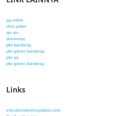
qq online
situs poker
qiu qiu
dominoqq
pkv bandarqq
pkv games bandarqq
pkv qq
pkv games bandarqq
Links
educationalnewsupdates.com