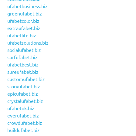
ufabetbusiness.biz
greenufabet.biz
ufabetcolor.biz
extraufabet.biz
ufabetlife.biz
ufabetsolutions.biz
socialufabet.biz
surfufabet.biz
ufabetbest.biz
sureufabet.biz
customufabet.biz
storyufabet.biz
epicufabet.biz
crystalufabet.biz
ufabetok.biz
everufabet.biz
crowdufabet.biz
buildufabet.biz