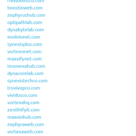
flexiboostco.com
boostioweb.com
zephyrushub.com
optipathlab.com
dynabytelab.com
evolvionet.com
synexisplus.com
vortexonet.com
maxxifynet.com
innovexahub.com
dynacorelab.com
synexistechco.com
truvivopro.com
vividusco.com
vortexahq.com
zenithifyit.com
maxxiohub.com
zephyraweb.com
vortexaweb.com