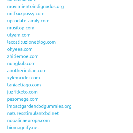
movimientoindignados.org
milfxxxpussy.com
uptodatefamily.com
musitop.com
utyam.com
lacostituzioneblog.com
ohyeea.com
zhitiemoe.com
nungkub.com
anotherindian.com
xylemcider.com
taniaetiago.com
juzfitketo.com
pasomaga.com
impactgardencbdgummies.org
naturesstimulantcbd.net
nopalinaeuropa.com
biomagnify.net