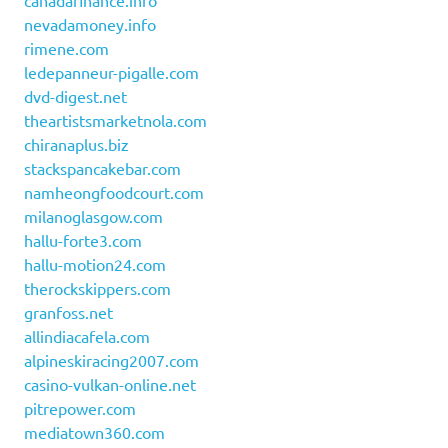
canadafinance.info
nevadamoney.info
rimene.com
ledepanneur-pigalle.com
dvd-digest.net
theartistsmarketnola.com
chiranaplus.biz
stackspancakebar.com
namheongfoodcourt.com
milanoglasgow.com
hallu-forte3.com
hallu-motion24.com
therockskippers.com
granfoss.net
allindiacafela.com
alpineskiracing2007.com
casino-vulkan-online.net
pitrepower.com
mediatown360.com