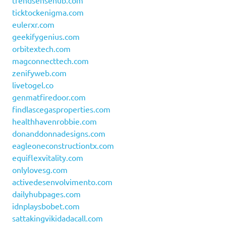
trendsensehub.com
ticktockenigma.com
eulerxr.com
geekifygenius.com
orbitextech.com
magconnecttech.com
zenifyweb.com
livetogel.co
genmatfiredoor.com
findlascegasproperties.com
healthhavenrobbie.com
donanddonnadesigns.com
eagleoneconstructiontx.com
equiflexvitality.com
onlylovesg.com
activedesenvolvimento.com
dailyhubpages.com
idnplaysbobet.com
sattakingvikidadacall.com