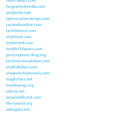
swim-wears.com
forgrantedmedia.com
peolpstar.com
tylerscustomdesign.com
carworksonline.com
techtimesss.com
virylstore.com
motorstell.com
health150years.com
prescriptions-drug.org
technocrewsolution.com
viraltokvibes.com
vivianebritoimoveis.com
magforbes.net
monkeycap.org
sdenix.net
amarinhillcrest.com
the-tourist.org
advogato.net