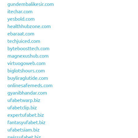
gundembalikesir.com
itechar.com
yesbold.com
healthhubzone.com
ebaraat.com
techjuiced.com
byteboosttech.com
magnexushub.com
virtuogoweb.com
biglotshours.com
buyliraglutide.com
onlinesafemeds.com
gyanibhandar.com
ufabetwarp.biz
ufabetclip.biz
expertufabet.biz
fantasyufabet.biz
ufabetsiam.biz
swissufabet.biz