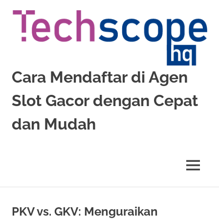
Skip
to
content
Cara Mendaftar di Agen
Slot Gacor dengan Cepat
dan Mudah
Pelajari
cara
mendaftar
MENU
di
agen
slot
gacor
PKV vs. GKV: Menguraikan
dengan