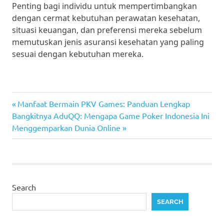
Penting bagi individu untuk mempertimbangkan
dengan cermat kebutuhan perawatan kesehatan,
situasi keuangan, dan preferensi mereka sebelum
memutuskan jenis asuransi kesehatan yang paling
sesuai dengan kebutuhan mereka.
pkv
Post
Previous
Manfaat Bermain PKV Games: Panduan Lengkap
games
Next
Post:
Bangkitnya AduQQ: Mengapa Game Poker Indonesia Ini
navigation
Post:
Menggemparkan Dunia Online
Search
SEARCH