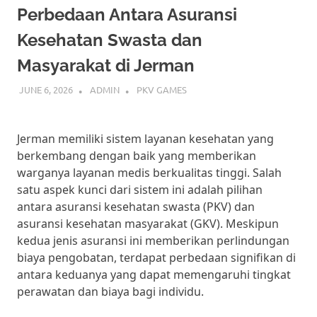
cepat
Perbedaan Antara Asuransi
dan
mudah.
Kesehatan Swasta dan
Ikuti
Masyarakat di Jerman
panduan
ini
JUNE 6, 2026
ADMIN
PKV GAMES
untuk
mulai
bermain
dan
Jerman memiliki sistem layanan kesehatan yang
menangkan
berkembang dengan baik yang memberikan
hadiah
warganya layanan medis berkualitas tinggi. Salah
besar
satu aspek kunci dari sistem ini adalah pilihan
setiap
antara asuransi kesehatan swasta (PKV) dan
hari.
asuransi kesehatan masyarakat (GKV). Meskipun
kedua jenis asuransi ini memberikan perlindungan
biaya pengobatan, terdapat perbedaan signifikan di
antara keduanya yang dapat memengaruhi tingkat
perawatan dan biaya bagi individu.