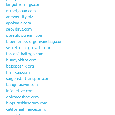
kingofherrings.com
mrbetjapan.com
anewentity.biz
appkuala.com
seo7days.com
pureglowcream.com
bloemenbezorgenvandaag.com
secrettohairgrowth.com
tasteofthaitogo.com
bunnynkitty.com
bezopasnik.org
fjmnxga.com
saigonstartransport.com
bangmaxwin.com
infonetive.com
epictacoshop.com
biopuraskinserum.com
californiafinances.info