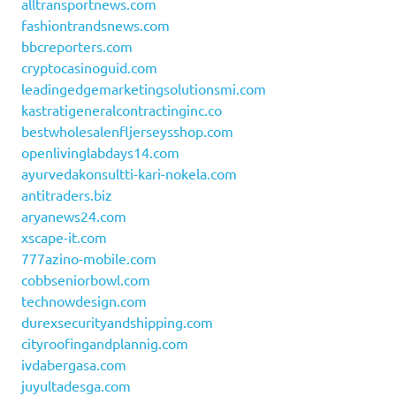
alltransportnews.com
fashiontrandsnews.com
bbcreporters.com
cryptocasinoguid.com
leadingedgemarketingsolutionsmi.com
kastratigeneralcontractinginc.co
bestwholesalenfljerseysshop.com
openlivinglabdays14.com
ayurvedakonsultti-kari-nokela.com
antitraders.biz
aryanews24.com
xscape-it.com
777azino-mobile.com
cobbseniorbowl.com
technowdesign.com
durexsecurityandshipping.com
cityroofingandplannig.com
ivdabergasa.com
juyultadesga.com