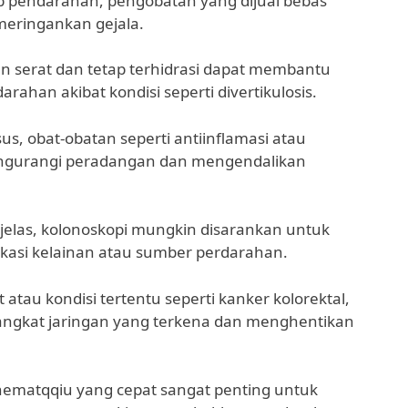
ab pendarahan, pengobatan yang dijual bebas
meringankan gejala.
 serat dan tetap terhidrasi dapat membantu
ahan akibat kondisi seperti divertikulosis.
s, obat-obatan seperti antiinflamasi atau
ngurangi peradangan dan mengendalikan
 jelas, kolonoskopi mungkin disarankan untuk
ikasi kelainan atau sumber perdarahan.
au kondisi tertentu seperti kanker kolorektal,
gkat jaringan yang terkena dan menghentikan
hematqqiu yang cepat sangat penting untuk