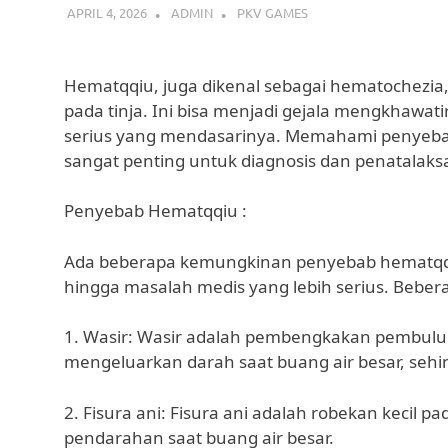
panduan
APRIL 4, 2026
ADMIN
PKV GAMES
ini
untuk
mulai
Hematqqiu, juga dikenal sebagai hematochezia,
bermain
pada tinja. Ini bisa menjadi gejala mengkhawa
dan
serius yang mendasarinya. Memahami penyebab
menangkan
sangat penting untuk diagnosis dan penatalaks
hadiah
besar
setiap
Penyebab Hematqqiu :
hari.
Ada beberapa kemungkinan penyebab hematqqiu,
hingga masalah medis yang lebih serius. Bebe
1. Wasir: Wasir adalah pembengkakan pembuluh
mengeluarkan darah saat buang air besar, seh
2. Fisura ani: Fisura ani adalah robekan kecil
pendarahan saat buang air besar.