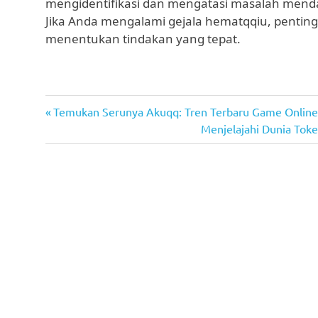
mengidentifikasi dan mengatasi masalah men
Jika Anda mengalami gejala hematqqiu, pentin
menentukan tindakan yang tepat.
pkv
Post
Previous
Temukan Serunya Akuqq: Tren Terbaru Game Online
games
Post:
Next
Menjelajahi Dunia Tok
navigation
Post: