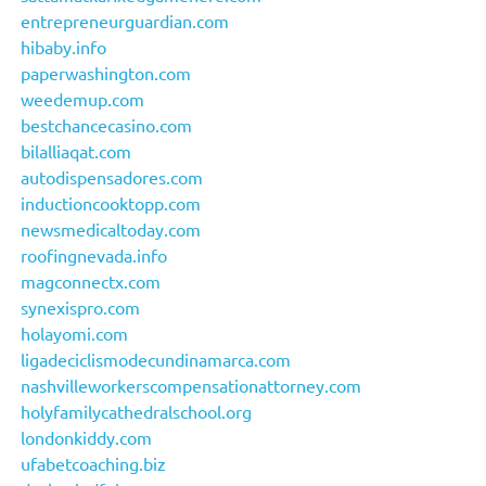
entrepreneurguardian.com
hibaby.info
paperwashington.com
weedemup.com
bestchancecasino.com
bilalliaqat.com
autodispensadores.com
inductioncooktopp.com
newsmedicaltoday.com
roofingnevada.info
magconnectx.com
synexispro.com
holayomi.com
ligadeciclismodecundinamarca.com
nashvilleworkerscompensationattorney.com
holyfamilycathedralschool.org
londonkiddy.com
ufabetcoaching.biz