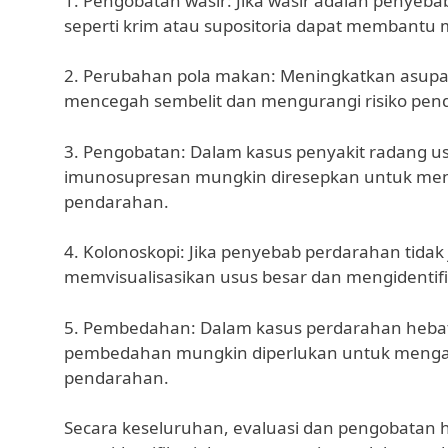
1. Pengobatan wasir: Jika wasir adalah penyeb
seperti krim atau supositoria dapat membantu 
2. Perubahan pola makan: Meningkatkan asupan
mencegah sembelit dan mengurangi risiko pendar
3. Pengobatan: Dalam kasus penyakit radang usu
imunosupresan mungkin diresepkan untuk me
pendarahan.
4. Kolonoskopi: Jika penyebab perdarahan tidak
memvisualisasikan usus besar dan mengidentif
5. Pembedahan: Dalam kasus perdarahan hebat at
pembedahan mungkin diperlukan untuk mengan
pendarahan.
Secara keseluruhan, evaluasi dan pengobatan 