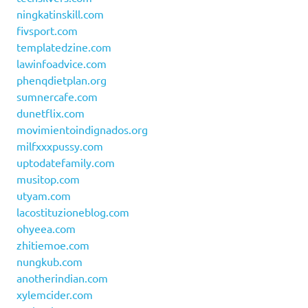
ningkatinskill.com
fivsport.com
templatedzine.com
lawinfoadvice.com
phenqdietplan.org
sumnercafe.com
dunetflix.com
movimientoindignados.org
milfxxxpussy.com
uptodatefamily.com
musitop.com
utyam.com
lacostituzioneblog.com
ohyeea.com
zhitiemoe.com
nungkub.com
anotherindian.com
xylemcider.com