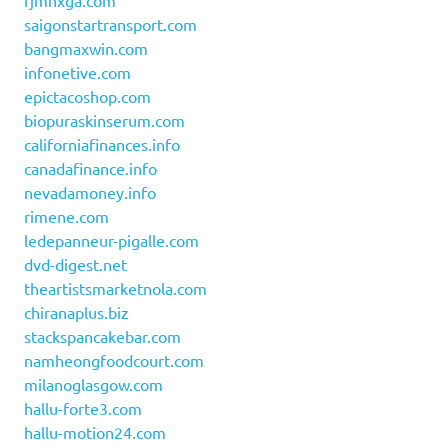
fjmnxga.com
saigonstartransport.com
bangmaxwin.com
infonetive.com
epictacoshop.com
biopuraskinserum.com
californiafinances.info
canadafinance.info
nevadamoney.info
rimene.com
ledepanneur-pigalle.com
dvd-digest.net
theartistsmarketnola.com
chiranaplus.biz
stackspancakebar.com
namheongfoodcourt.com
milanoglasgow.com
hallu-forte3.com
hallu-motion24.com