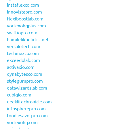
instaflexco.com
innovistapro.com
flexiboostlab.com
vortexohqplus.com
swiftiopro.com
hamilelikbelirtisi.net
versalotech.com
techmaxco.com
exceedolab.com
activaxio.com
dynabytesco.com
stylegurupro.com
datawizardslab.com
cubiqio.com
geeklifechronicle.com
infospherepro.com
foodiesavorpro.com
vortexohq.com