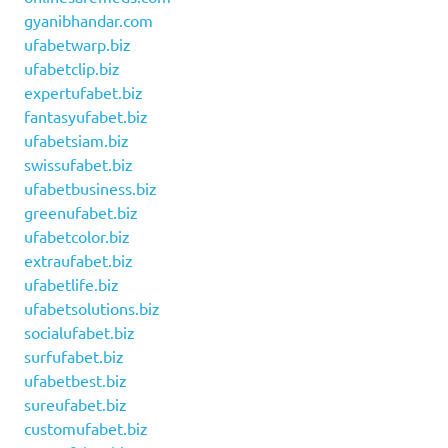
gyanibhandar.com
ufabetwarp.biz
ufabetclip.biz
expertufabet.biz
fantasyufabet.biz
ufabetsiam.biz
swissufabet.biz
ufabetbusiness.biz
greenufabet.biz
ufabetcolor.biz
extraufabet.biz
ufabetlife.biz
ufabetsolutions.biz
socialufabet.biz
surfufabet.biz
ufabetbest.biz
sureufabet.biz
customufabet.biz