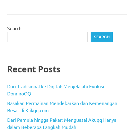
Search
SEARCH
Recent Posts
Dari Tradisional ke Digital: Menjelajahi Evolusi
DominoQQ
Rasakan Permainan Mendebarkan dan Kemenangan
Besar di Klikqq.com
Dari Pemula hingga Pakar: Menguasai Akuqq ​​Hanya
dalam Beberapa Langkah Mudah