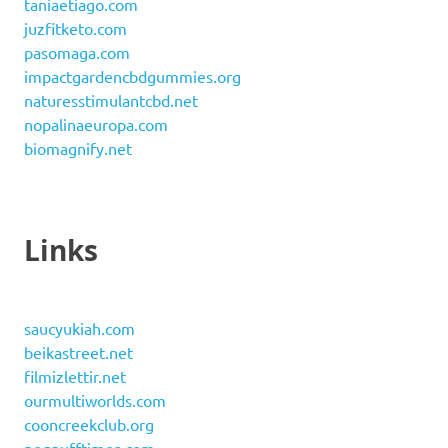
taniaetiago.com
juzfitketo.com
pasomaga.com
impactgardencbdgummies.org
naturesstimulantcbd.net
nopalinaeuropa.com
biomagnify.net
Links
saucyukiah.com
beikastreet.net
filmizlettir.net
ourmultiworlds.com
cooncreekclub.org