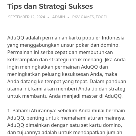
cepat
Tips dan Strategi Sukses
dan
mudah.
SEPTEMBER 12, 2024
ADMIN
PKV GAMES
,
TOGEL
Ikuti
panduan
ini
AduQQ adalah permainan kartu populer Indonesia
untuk
yang menggabungkan unsur poker dan domino.
mulai
Permainan ini serba cepat dan membutuhkan
bermain
dan
keterampilan dan strategi untuk menang. Jika Anda
menangkan
ingin meningkatkan permainan AduQQ dan
hadiah
meningkatkan peluang kesuksesan Anda, maka
besar
Anda datang ke tempat yang tepat. Dalam panduan
setiap
utama ini, kami akan memberi Anda tip dan strategi
hari.
untuk membantu Anda menjadi master di AduQQ.
1. Pahami Aturannya: Sebelum Anda mulai bermain
AduQQ, penting untuk memahami aturan mainnya.
AduQQ dimainkan dengan satu set kartu domino,
dan tujuannya adalah untuk mendapatkan jumlah