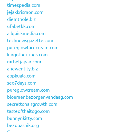
timespedia.com
jejakkrismon.com
diemthole.biz
ufabetkk.com
allquickmedia.com
technewsgazette.com
pureglowfacecream.com
kingofherrings.com
mrbetjapan.com
anewentity.biz
appkuala.com
seo7days.com
pureglowcream.com
bloemenbezorgenvandaag.com
secrettohairgrowth.com
tasteofthaitogo.com
bunnynkitty.com
bezopasnik.org