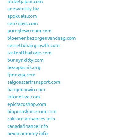
mrbetjapan.com
anewentity.biz
appkuala.com
seo7days.com
pureglowcream.com
bloemenbezorgenvandaag.com
secrettohairgrowth.com
tasteofthaitogo.com
bunnynkitty.com
bezopasnik.org
fjmnxga.com
saigonstartransport.com
bangmaxwin.com
infonetive.com
epictacoshop.com
biopuraskinserum.com
californiafinances.info
canadafinance.info
nevadamoney.info