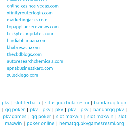
online-casinos-vegas.com
xfinityrouterlogin.com
marketingjacks.com
topappliancereviews.com
trickytechupdates.com
hindiabhimaan.com
khabresach.com
thecbdblogs.com
autoresearchchemicals.com
apnabusinesskaro.com
suleckiego.com
pkv
|
slot terbaru
|
situs judi bola resmi
|
bandarqq login
|
qq poker
|
pkv
|
pkv
|
pkv
|
pkv
|
pkv
|
bandarqq pkv
|
pkv games
|
qq poker
|
slot maxwin
|
slot maxwin
|
slot
maxwin
|
poker online
|
hematqq.pkvgamesresmi.org