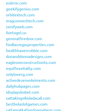
eulerxr.com
geekifygenius.com
orbitextech.com
magconnecttech.com
zenifyweb.com
livetogel.co
genmatfiredoor.com
findlascegasproperties.com
healthhavenrobbie.com
donanddonnadesigns.com
eagleoneconstructiontx.com
equiflexvitality.com
onlylovesg.com
activedesenvolvimento.com
dailyhubpages.com
idnplaysbobet.com
sattakingvikidadacall.com
bestbolaslotgames.com
sattamatkafixedgamehere.com