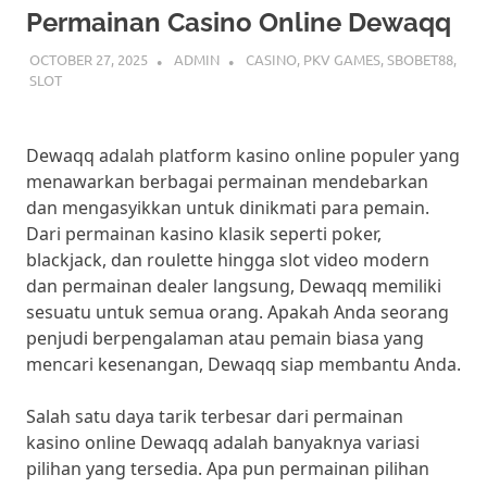
cepat
Permainan Casino Online Dewaqq
dan
mudah.
OCTOBER 27, 2025
ADMIN
CASINO
,
PKV GAMES
,
SBOBET88
,
Ikuti
SLOT
panduan
ini
untuk
Dewaqq adalah platform kasino online populer yang
mulai
menawarkan berbagai permainan mendebarkan
bermain
dan mengasyikkan untuk dinikmati para pemain.
dan
Dari permainan kasino klasik seperti poker,
menangkan
hadiah
blackjack, dan roulette hingga slot video modern
besar
dan permainan dealer langsung, Dewaqq memiliki
setiap
sesuatu untuk semua orang. Apakah Anda seorang
hari.
penjudi berpengalaman atau pemain biasa yang
mencari kesenangan, Dewaqq siap membantu Anda.
Salah satu daya tarik terbesar dari permainan
kasino online Dewaqq adalah banyaknya variasi
pilihan yang tersedia. Apa pun permainan pilihan