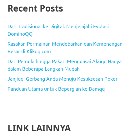
Recent Posts
Dari Tradisional ke Digital: Menjelajahi Evolusi
DominoQQ
Rasakan Permainan Mendebarkan dan Kemenangan
Besar di Klikqq.com
Dari Pemula hingga Pakar: Menguasai Akuqq ​​Hanya
dalam Beberapa Langkah Mudah
Janjiqq: Gerbang Anda Menuju Kesuksesan Poker
Panduan Utama untuk Bepergian ke Damqq
LINK LAINNYA