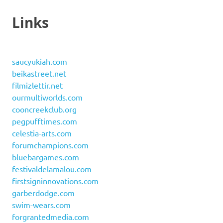
Links
saucyukiah.com
beikastreet.net
filmizlettir.net
ourmultiworlds.com
cooncreekclub.org
pegpufftimes.com
celestia-arts.com
forumchampions.com
bluebargames.com
festivaldelamalou.com
firstsigninnovations.com
garberdodge.com
swim-wears.com
forgrantedmedia.com