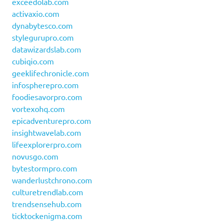
exceedolab.com
activaxio.com
dynabytesco.com
stylegurupro.com
datawizardslab.com
cubiqio.com
geeklifechronicle.com
infospherepro.com
foodiesavorpro.com
vortexohq.com
epicadventurepro.com
insightwavelab.com
lifeexplorerpro.com
novusgo.com
bytestormpro.com
wanderlustchrono.com
culturetrendlab.com
trendsensehub.com
ticktockenigma.com