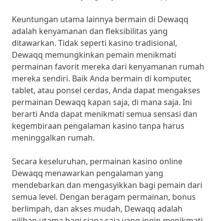
Keuntungan utama lainnya bermain di Dewaqq
adalah kenyamanan dan fleksibilitas yang
ditawarkan. Tidak seperti kasino tradisional,
Dewaqq memungkinkan pemain menikmati
permainan favorit mereka dari kenyamanan rumah
mereka sendiri. Baik Anda bermain di komputer,
tablet, atau ponsel cerdas, Anda dapat mengakses
permainan Dewaqq kapan saja, di mana saja. Ini
berarti Anda dapat menikmati semua sensasi dan
kegembiraan pengalaman kasino tanpa harus
meninggalkan rumah.
Secara keseluruhan, permainan kasino online
Dewaqq menawarkan pengalaman yang
mendebarkan dan mengasyikkan bagi pemain dari
semua level. Dengan beragam permainan, bonus
berlimpah, dan akses mudah, Dewaqq adalah
pilihan utama bagi siapa saja yang ingin menikmati