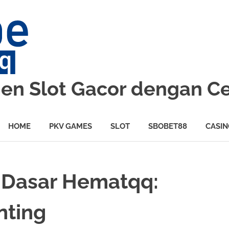
gen Slot Gacor dengan 
HOME
PKV GAMES
SLOT
SBOBET88
CASIN
-Dasar Hematqq:
nting