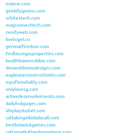
eulerxr.com
geekifygenius.com
orbitextech.com
magconnecttech.com
zenifyweb.com
livetogel.co
genmatfiredoor.com
findlascegasproperties.com
healthhavenrobbie.com
donanddonnadesigns.com
eagleoneconstructiontx.com
equiflexvitality.com
onlylovesg.com
activedesenvolvimento.com
dailyhubpages.com
idnplaysbobet.com
sattakingvikidadacall.com
bestbolaslotgames.com
sattamatkafixedgamehere.com