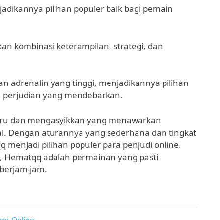
jadikannya pilihan populer baik bagi pemain
 kombinasi keterampilan, strategi, dan
an adrenalin yang tinggi, menjadikannya pilihan
 perjudian yang mendebarkan.
eru dan mengasyikkan yang menawarkan
al. Dengan aturannya yang sederhana dan tingkat
q menjadi pilihan populer para penjudi online.
, Hematqq adalah permainan yang pasti
berjam-jam.
ker Online