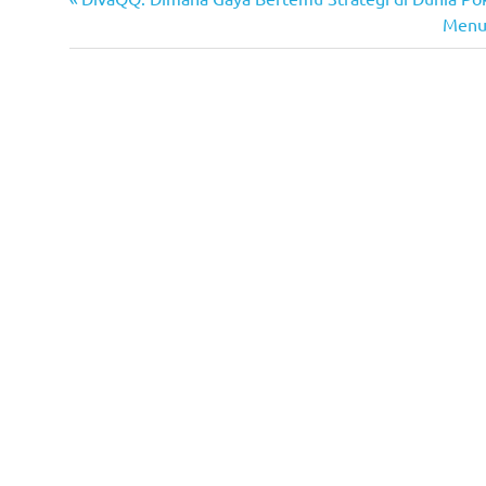
Post
pkv
Post:
Next
Menuq
navigation
games
Post:
slot