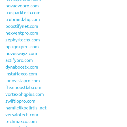
novaevopro.com
trusparktech.com
trubrandzhq.com
boostifynet.com
nexventpro.com
zephyrtechx.com
optigoxpert.com
novuswayz.com
actifypro.com
dynaboostx.com
instaflexco.com
innovistapro.com
flexiboostlab.com
vortexohqplus.com
swiftiopro.com
hamilelikbelirtisi.net
versalotech.com
techmaxco.com