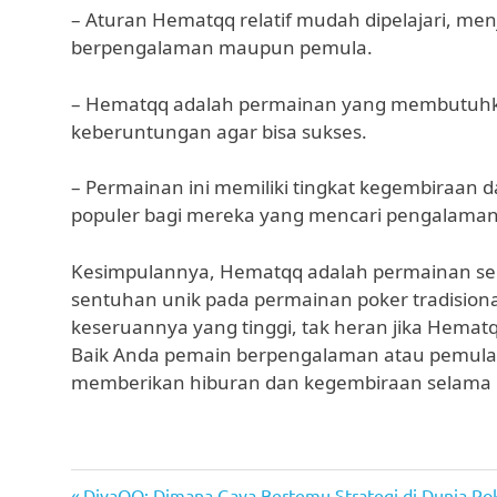
– Aturan Hematqq relatif mudah dipelajari, men
berpengalaman maupun pemula.
– Hematqq adalah permainan yang membutuhkan
keberuntungan agar bisa sukses.
– Permainan ini memiliki tingkat kegembiraan d
populer bagi mereka yang mencari pengalaman
Kesimpulannya, Hematqq adalah permainan s
sentuhan unik pada permainan poker tradision
keseruannya yang tinggi, tak heran jika Hematq
Baik Anda pemain berpengalaman atau pemula
memberikan hiburan dan kegembiraan selama 
casino
Previous
DivaQQ: Dimana Gaya Bertemu Strategi di Dunia Po