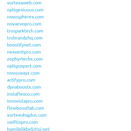
vortexaweb.com
optigeniusco.com
novuspherex.com
novaevopro.com
trusparktech.com
trubrandzhq.com
boostifynet.com
nexventpro.com
zephyrtechx.com
optigoxpert.com
novuswayz.com
actifypro.com
dynaboostx.com
instaflexco.com
innovistapro.com
flexiboostlab.com
vortexohqplus.com
swiftiopro.com
hamilelikbelirtisi.net