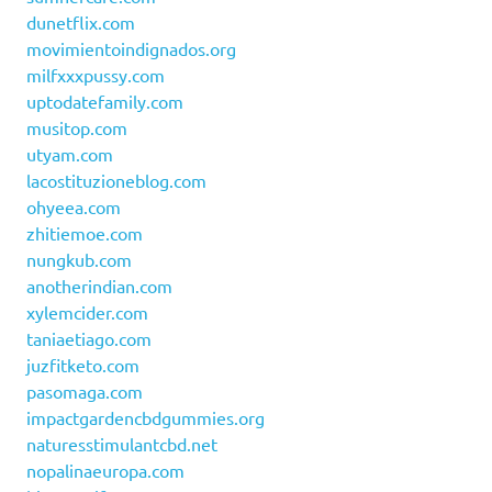
dunetflix.com
movimientoindignados.org
milfxxxpussy.com
uptodatefamily.com
musitop.com
utyam.com
lacostituzioneblog.com
ohyeea.com
zhitiemoe.com
nungkub.com
anotherindian.com
xylemcider.com
taniaetiago.com
juzfitketo.com
pasomaga.com
impactgardencbdgummies.org
naturesstimulantcbd.net
nopalinaeuropa.com