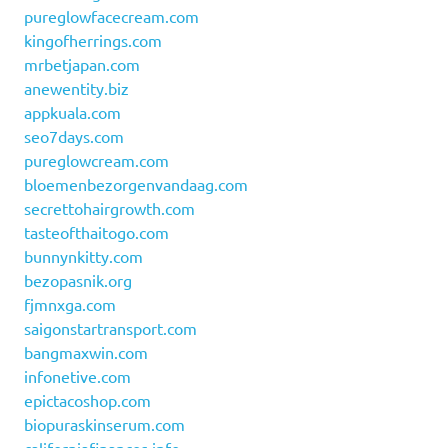
pureglowfacecream.com
kingofherrings.com
mrbetjapan.com
anewentity.biz
appkuala.com
seo7days.com
pureglowcream.com
bloemenbezorgenvandaag.com
secrettohairgrowth.com
tasteofthaitogo.com
bunnynkitty.com
bezopasnik.org
fjmnxga.com
saigonstartransport.com
bangmaxwin.com
infonetive.com
epictacoshop.com
biopuraskinserum.com