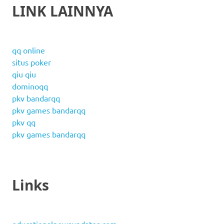
LINK LAINNYA
qq online
situs poker
qiu qiu
dominoqq
pkv bandarqq
pkv games bandarqq
pkv qq
pkv games bandarqq
Links