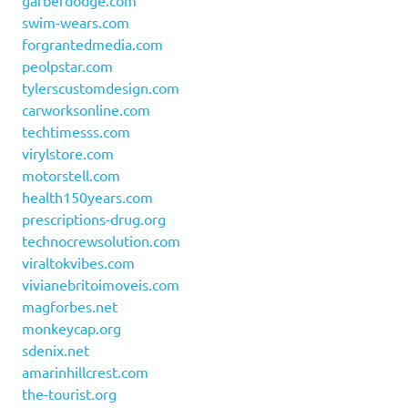
garberdodge.com
swim-wears.com
forgrantedmedia.com
peolpstar.com
tylerscustomdesign.com
carworksonline.com
techtimesss.com
virylstore.com
motorstell.com
health150years.com
prescriptions-drug.org
technocrewsolution.com
viraltokvibes.com
vivianebritoimoveis.com
magforbes.net
monkeycap.org
sdenix.net
amarinhillcrest.com
the-tourist.org