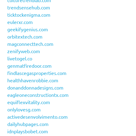
culturetrendlab.com
trendsensehub.com
ticktockenigma.com
eulerxr.com
geekifygenius.com
orbitextech.com
magconnecttech.com
zenifyweb.com
livetogel.co
genmatfiredoor.com
findlascegasproperties.com
healthhavenrobbie.com
donanddonnadesigns.com
eagleoneconstructiontx.com
equiflexvitality.com
onlylovesg.com
activedesenvolvimento.com
dailyhubpages.com
idnplaysbobet.com