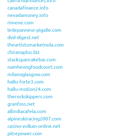
californiafinances.info
canadafinance.info
nevadamoney.info
rimene.com
ledepanneur-pigalle.com
dvd-digest.net
theartistsmarketnola.com
chiranaplus.biz
stackspancakebar.com
namheongfoodcourt.com
milanoglasgow.com
hallu-forte3.com
hallu-motion24.com
therockskippers.com
granfoss.net
allindiacafela.com
alpineskiracing2007.com
casino-vulkan-online.net
pitrepower.com