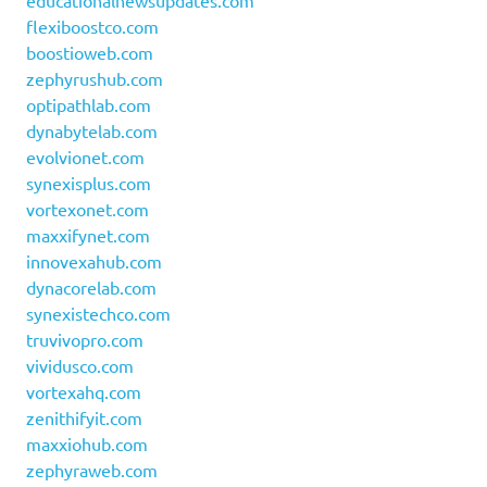
educationalnewsupdates.com
flexiboostco.com
boostioweb.com
zephyrushub.com
optipathlab.com
dynabytelab.com
evolvionet.com
synexisplus.com
vortexonet.com
maxxifynet.com
innovexahub.com
dynacorelab.com
synexistechco.com
truvivopro.com
vividusco.com
vortexahq.com
zenithifyit.com
maxxiohub.com
zephyraweb.com