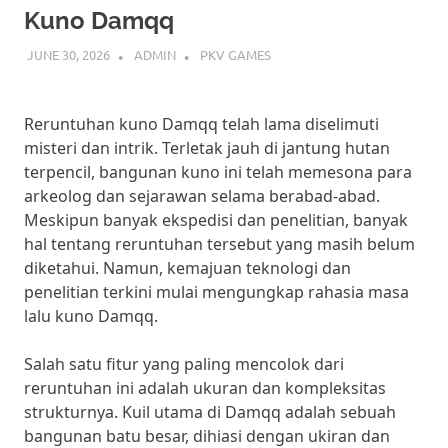
cepat
Kuno Damqq
dan
mudah.
JUNE 30, 2026
ADMIN
PKV GAMES
Ikuti
panduan
ini
Reruntuhan kuno Damqq telah lama diselimuti
untuk
misteri dan intrik. Terletak jauh di jantung hutan
mulai
terpencil, bangunan kuno ini telah memesona para
bermain
dan
arkeolog dan sejarawan selama berabad-abad.
menangkan
Meskipun banyak ekspedisi dan penelitian, banyak
hadiah
hal tentang reruntuhan tersebut yang masih belum
besar
diketahui. Namun, kemajuan teknologi dan
setiap
penelitian terkini mulai mengungkap rahasia masa
hari.
lalu kuno Damqq.
Salah satu fitur yang paling mencolok dari
reruntuhan ini adalah ukuran dan kompleksitas
strukturnya. Kuil utama di Damqq adalah sebuah
bangunan batu besar, dihiasi dengan ukiran dan