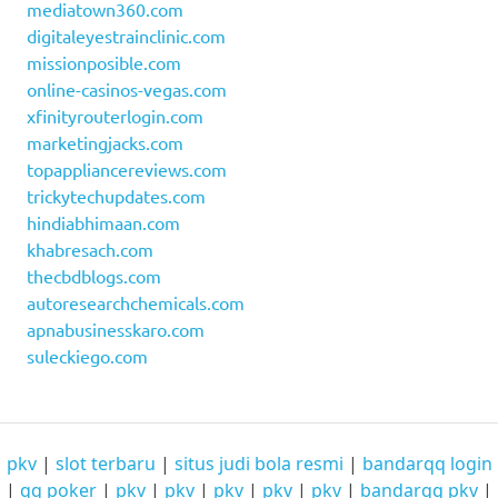
mediatown360.com
digitaleyestrainclinic.com
missionposible.com
online-casinos-vegas.com
xfinityrouterlogin.com
marketingjacks.com
topappliancereviews.com
trickytechupdates.com
hindiabhimaan.com
khabresach.com
thecbdblogs.com
autoresearchchemicals.com
apnabusinesskaro.com
suleckiego.com
pkv
|
slot terbaru
|
situs judi bola resmi
|
bandarqq login
|
qq poker
|
pkv
|
pkv
|
pkv
|
pkv
|
pkv
|
bandarqq pkv
|