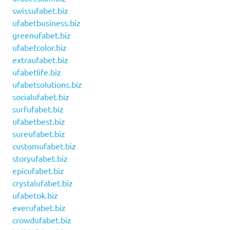
swissufabet.biz
ufabetbusiness.biz
greenufabet.biz
ufabetcolor.biz
extraufabet.biz
ufabetlife.biz
ufabetsolutions.biz
socialufabet.biz
surfufabet.biz
ufabetbest.biz
sureufabet.biz
customufabet.biz
storyufabet.biz
epicufabet.biz
crystalufabet.biz
ufabetok.biz
everufabet.biz
crowdufabet.biz