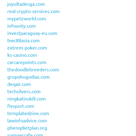
juyultadesga.com
real-crypto-services.com
mypetzworld.com
infounty.com
investparaguay-eu.com
bwc88asia.com
extrem-poker.com
ks-casino.com
carcarepoints.com
thedoodlebreeders.com
grupohugodias.com
deqair.com
techsilvers.com
ningkatinskill.com
fivsport.com
templatedzine.com
lawinfoadvice.com
phenqdietplan.org
sumnercafe.com