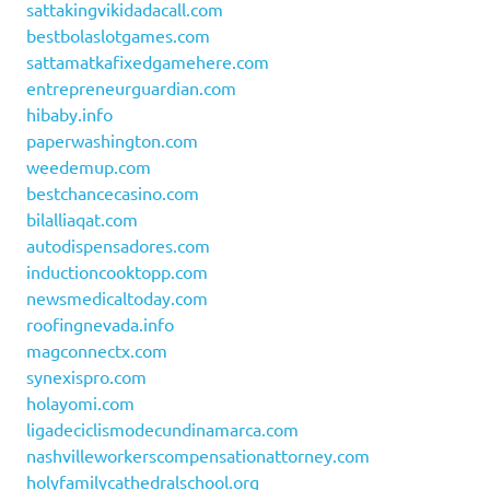
sattakingvikidadacall.com
bestbolaslotgames.com
sattamatkafixedgamehere.com
entrepreneurguardian.com
hibaby.info
paperwashington.com
weedemup.com
bestchancecasino.com
bilalliaqat.com
autodispensadores.com
inductioncooktopp.com
newsmedicaltoday.com
roofingnevada.info
magconnectx.com
synexispro.com
holayomi.com
ligadeciclismodecundinamarca.com
nashvilleworkerscompensationattorney.com
holyfamilycathedralschool.org