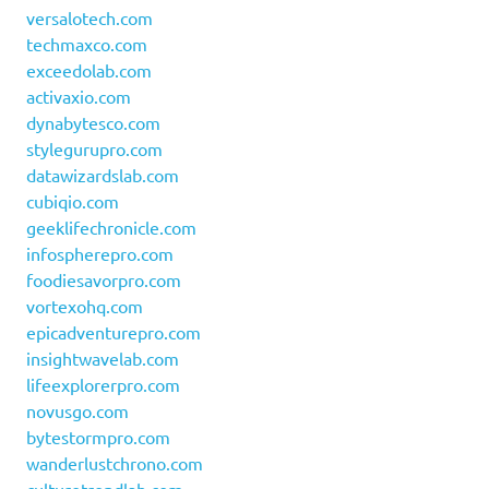
versalotech.com
techmaxco.com
exceedolab.com
activaxio.com
dynabytesco.com
stylegurupro.com
datawizardslab.com
cubiqio.com
geeklifechronicle.com
infospherepro.com
foodiesavorpro.com
vortexohq.com
epicadventurepro.com
insightwavelab.com
lifeexplorerpro.com
novusgo.com
bytestormpro.com
wanderlustchrono.com