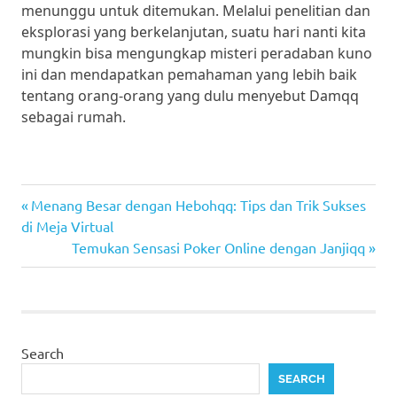
menunggu untuk ditemukan. Melalui penelitian dan
eksplorasi yang berkelanjutan, suatu hari nanti kita
mungkin bisa mengungkap misteri peradaban kuno
ini dan mendapatkan pemahaman yang lebih baik
tentang orang-orang yang dulu menyebut Damqq
sebagai rumah.
pkv
Post
Previous
Menang Besar dengan Hebohqq: Tips dan Trik Sukses
games
Post:
di Meja Virtual
navigation
Next
Temukan Sensasi Poker Online dengan Janjiqq
Post:
Search
SEARCH