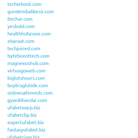
techieboot.com
gundembalikesir.com
itechar.com
yesbold.com
healthhubzone.com
ebaraat.com
techjuiced.com
byteboosttech.com
magnexushub.com
virtuogoweb.com
biglotshours.com
buyliraglutide.com
onlinesafemeds.com
gyanibhandar.com
ufabetwarp.biz
ufabetclip.biz
expertufabet.biz
fantasyufabet.biz
ufabetsiam.biz