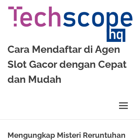
Skip
to
content
Cara Mendaftar di Agen
Slot Gacor dengan Cepat
dan Mudah
Pelajari
cara
mendaftar
MENU
di
agen
slot
gacor
Mengungkap Misteri Reruntuhan
dengan