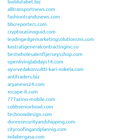
buildufabet.biz
alltransportnews.com
fashiontrandsnews.com
bbcreporters.com
cryptocasinoguid.com
leadingedgemarketingsolutionsmi.com
kastratigeneralcontractinginc.co
bestwholesalenfljerseysshop.com
openlivinglabdays14.com
ayurvedakonsultti-kari-nokela.com
antitraders.biz
aryanews24.com
xscape-it.com
777azino-mobile.com
cobbseniorbowl.com
technowdesign.com
durexsecurityandshipping.com
cityroofingandplannig.com
ivdabergasa.com