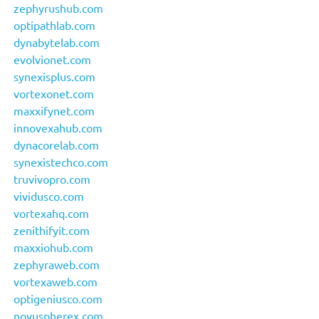
zephyrushub.com
optipathlab.com
dynabytelab.com
evolvionet.com
synexisplus.com
vortexonet.com
maxxifynet.com
innovexahub.com
dynacorelab.com
synexistechco.com
truvivopro.com
vividusco.com
vortexahq.com
zenithifyit.com
maxxiohub.com
zephyraweb.com
vortexaweb.com
optigeniusco.com
novuspherex.com