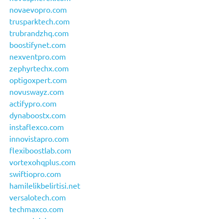
novaevopro.com
trusparktech.com
trubrandzhq.com
boostifynet.com
nexventpro.com
zephyrtechx.com
optigoxpert.com
novuswayz.com
actifypro.com
dynaboostx.com
instaflexco.com
innovistapro.com
flexiboostlab.com
vortexohqplus.com
swiftiopro.com
hamilelikbelirtisi.net
versalotech.com
techmaxco.com