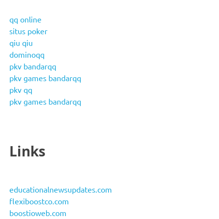
qq online
situs poker
qiu qiu
dominoqq
pkv bandarqq
pkv games bandarqq
pkv qq
pkv games bandarqq
Links
educationalnewsupdates.com
flexiboostco.com
boostioweb.com