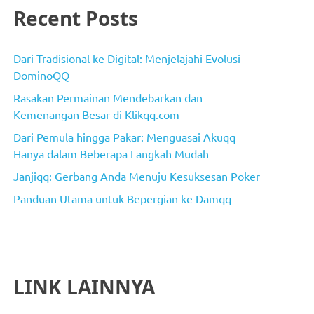
Recent Posts
Dari Tradisional ke Digital: Menjelajahi Evolusi
DominoQQ
Rasakan Permainan Mendebarkan dan
Kemenangan Besar di Klikqq.com
Dari Pemula hingga Pakar: Menguasai Akuqq ​​
Hanya dalam Beberapa Langkah Mudah
Janjiqq: Gerbang Anda Menuju Kesuksesan Poker
Panduan Utama untuk Bepergian ke Damqq
LINK LAINNYA