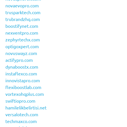
novaevopro.com
trusparktech.com
trubrandzhq.com
boostifynet.com
nexventpro.com
zephyrtechx.com
optigoxpert.com
novuswayz.com
actifypro.com
dynaboostx.com
instaflexco.com
innovistapro.com
flexiboostlab.com
vortexohqplus.com
swiftiopro.com
hamilelikbelirtisi.net
versalotech.com
techmaxco.com