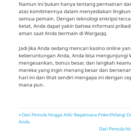
Namun ini bukan hanya tentang permainan dan 
atas komitmennya dalam menyediakan lingkun
semua pemain. Dengan teknologi enkripsi ter
ketat, Anda dapat yakin bahwa informasi priba
aman saat Anda bermain di Wargaqq.
Jadi jika Anda sedang mencari kasino online y
keberuntungan Anda, Anda bisa mengunjungi 
mengesankan, bonus besar, dan langkah keaman
mereka yang ingin menang besar dan bersena
hari ini dan lihat sendiri mengapa ini dengan ce
mana pun.
casino
Post
Previous
Dari Pemula hingga Ahli: Bagaimana PokerPelangi
pkv
Post:
Anda
navigation
games
Next
Dari Pemula hi