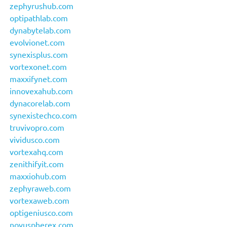
zephyrushub.com
optipathlab.com
dynabytelab.com
evolvionet.com
synexisplus.com
vortexonet.com
maxxifynet.com
innovexahub.com
dynacorelab.com
synexistechco.com
truvivopro.com
vividusco.com
vortexahq.com
zenithifyit.com
maxxiohub.com
zephyraweb.com
vortexaweb.com
optigeniusco.com
novuspherex.com