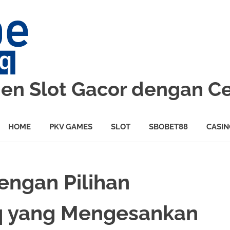
gen Slot Gacor dengan 
HOME
PKV GAMES
SLOT
SBOBET88
CASIN
ngan Pilihan
q yang Mengesankan