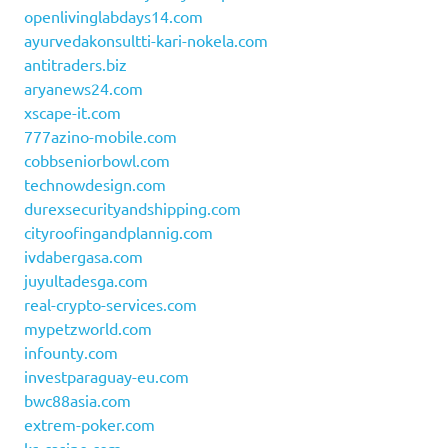
openlivinglabdays14.com
ayurvedakonsultti-kari-nokela.com
antitraders.biz
aryanews24.com
xscape-it.com
777azino-mobile.com
cobbseniorbowl.com
technowdesign.com
durexsecurityandshipping.com
cityroofingandplannig.com
ivdabergasa.com
juyultadesga.com
real-crypto-services.com
mypetzworld.com
infounty.com
investparaguay-eu.com
bwc88asia.com
extrem-poker.com