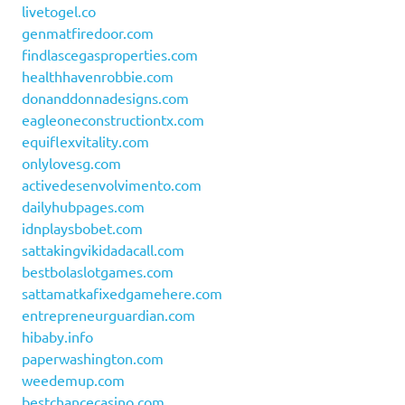
livetogel.co
genmatfiredoor.com
findlascegasproperties.com
healthhavenrobbie.com
donanddonnadesigns.com
eagleoneconstructiontx.com
equiflexvitality.com
onlylovesg.com
activedesenvolvimento.com
dailyhubpages.com
idnplaysbobet.com
sattakingvikidadacall.com
bestbolaslotgames.com
sattamatkafixedgamehere.com
entrepreneurguardian.com
hibaby.info
paperwashington.com
weedemup.com
bestchancecasino.com