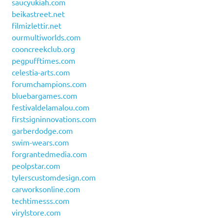
saucyukiah.com
beikastreet.net
filmizlettir.net
ourmultiworlds.com
cooncreekclub.org
pegpufftimes.com
celestia-arts.com
forumchampions.com
bluebargames.com
festivaldelamalou.com
firstsigninnovations.com
garberdodge.com
swim-wears.com
forgrantedmedia.com
peolpstar.com
tylerscustomdesign.com
carworksonline.com
techtimesss.com
virylstore.com