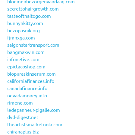
bloemenbezorgenvandaag.com
secrettohairgrowth.com
tasteofthaitogo.com
bunnynkitty.com
bezopasnik.org
fjmnxga.com
saigonstartransport.com
bangmaxwin.com
infonetive.com
epictacoshop.com
biopuraskinserum.com
californiafinances.info
canadafinance.info
nevadamoney.info
rimene.com
ledepanneur-pigalle.com
dvd-digest.net
theartistsmarketnola.com
chiranaplus.biz