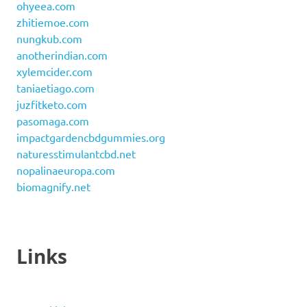
ohyeea.com
zhitiemoe.com
nungkub.com
anotherindian.com
xylemcider.com
taniaetiago.com
juzfitketo.com
pasomaga.com
impactgardencbdgummies.org
naturesstimulantcbd.net
nopalinaeuropa.com
biomagnify.net
Links