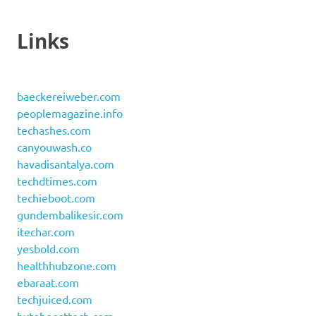
Links
baeckereiweber.com
peoplemagazine.info
techashes.com
canyouwash.co
havadisantalya.com
techdtimes.com
techieboot.com
gundembalikesir.com
itechar.com
yesbold.com
healthhubzone.com
ebaraat.com
techjuiced.com