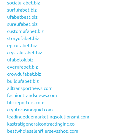
socialufabet.biz
surfufabet.biz
ufabetbest.biz
sureufabet.biz
customufabet.biz
storyufabet.biz
epicufabet.biz
crystalufabet.biz
ufabetok.biz
everufabet.biz
crowdufabet.biz
buildufabet.biz
alltransportnews.com
fashiontrandsnews.com
bbcreporters.com
cryptocasinoguid.com
leadingedgemarketingsolutionsmi.com
kastratigeneralcontractinginc.co
bestwholesalenfljerseysshop.com