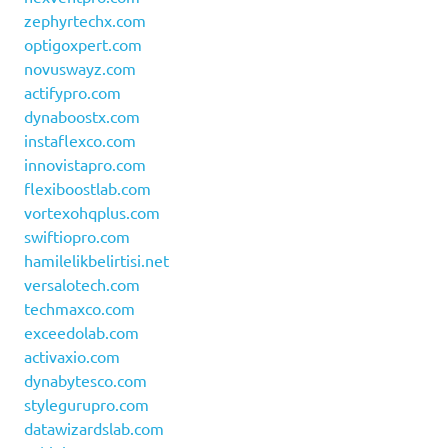
zephyrtechx.com
optigoxpert.com
novuswayz.com
actifypro.com
dynaboostx.com
instaflexco.com
innovistapro.com
flexiboostlab.com
vortexohqplus.com
swiftiopro.com
hamilelikbelirtisi.net
versalotech.com
techmaxco.com
exceedolab.com
activaxio.com
dynabytesco.com
stylegurupro.com
datawizardslab.com