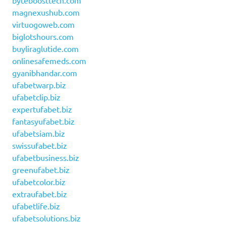
byteboosttech.com
magnexushub.com
virtuogoweb.com
biglotshours.com
buyliraglutide.com
onlinesafemeds.com
gyanibhandar.com
ufabetwarp.biz
ufabetclip.biz
expertufabet.biz
fantasyufabet.biz
ufabetsiam.biz
swissufabet.biz
ufabetbusiness.biz
greenufabet.biz
ufabetcolor.biz
extraufabet.biz
ufabetlife.biz
ufabetsolutions.biz