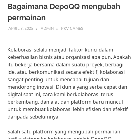
cepat
Bagaimana DepoQQ mengubah
dan
mudah.
permainan
Ikuti
panduan
APRIL 7, 2025
ADMIN
PKV GAMES
ini
untuk
mulai
Kolaborasi selalu menjadi faktor kunci dalam
bermain
keberhasilan bisnis atau organisasi apa pun. Apakah
dan
itu bekerja bersama dalam suatu proyek, berbagi
menangkan
ide, atau berkomunikasi secara efektif, kolaborasi
hadiah
sangat penting untuk mencapai tujuan dan
besar
setiap
mendorong inovasi. Di dunia yang serba cepat dan
hari.
digital saat ini, cara kami berkolaborasi terus
berkembang, dan alat dan platform baru muncul
untuk membuat kolaborasi lebih efisien dan efektif
daripada sebelumnya.
Salah satu platform yang mengubah permainan