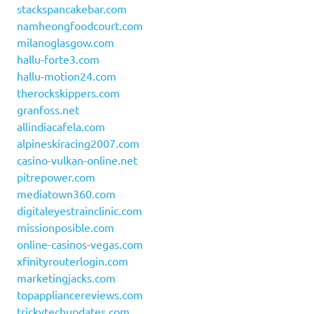
stackspancakebar.com
namheongfoodcourt.com
milanoglasgow.com
hallu-forte3.com
hallu-motion24.com
therockskippers.com
granfoss.net
allindiacafela.com
alpineskiracing2007.com
casino-vulkan-online.net
pitrepower.com
mediatown360.com
digitaleyestrainclinic.com
missionposible.com
online-casinos-vegas.com
xfinityrouterlogin.com
marketingjacks.com
topappliancereviews.com
trickytechupdates.com