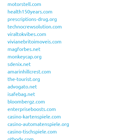
motorstell.com
health150years.com
prescriptions-drug.org
technocrewsolution.com
viraltokvibes.com
vivianebritoimoveis.com
magforbes.net
monkeycap.org
sdenix.net
amarinhillcrest.com
the-tourist.org
advogato.net
isafebag.net
bloombergz.com
enterpriseboosts.com
casino-kartenspiele.com
casino-automatenspiele.org
casino-tischspiele.com
otbody.com