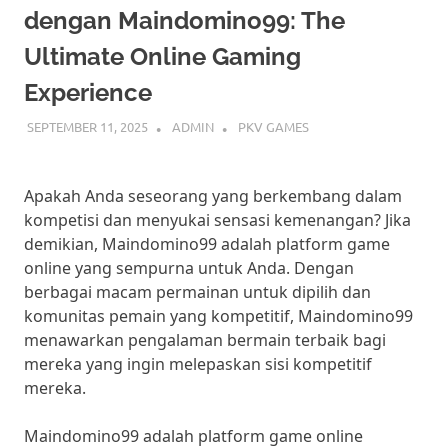
cepat
dengan Maindomino99: The
dan
mudah.
Ultimate Online Gaming
Ikuti
Experience
panduan
ini
SEPTEMBER 11, 2025
ADMIN
PKV GAMES
untuk
mulai
bermain
dan
Apakah Anda seseorang yang berkembang dalam
menangkan
kompetisi dan menyukai sensasi kemenangan? Jika
hadiah
demikian, Maindomino99 adalah platform game
besar
online yang sempurna untuk Anda. Dengan
setiap
berbagai macam permainan untuk dipilih dan
hari.
komunitas pemain yang kompetitif, Maindomino99
menawarkan pengalaman bermain terbaik bagi
mereka yang ingin melepaskan sisi kompetitif
mereka.
Maindomino99 adalah platform game online