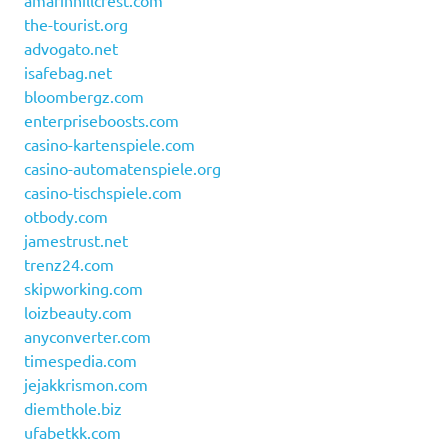
amarinhillcrest.com
the-tourist.org
advogato.net
isafebag.net
bloombergz.com
enterpriseboosts.com
casino-kartenspiele.com
casino-automatenspiele.org
casino-tischspiele.com
otbody.com
jamestrust.net
trenz24.com
skipworking.com
loizbeauty.com
anyconverter.com
timespedia.com
jejakkrismon.com
diemthole.biz
ufabetkk.com