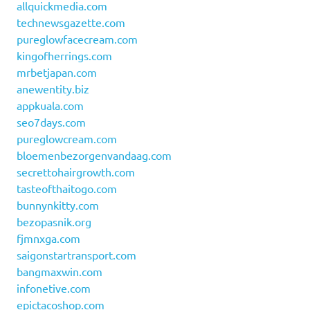
allquickmedia.com
technewsgazette.com
pureglowfacecream.com
kingofherrings.com
mrbetjapan.com
anewentity.biz
appkuala.com
seo7days.com
pureglowcream.com
bloemenbezorgenvandaag.com
secrettohairgrowth.com
tasteofthaitogo.com
bunnynkitty.com
bezopasnik.org
fjmnxga.com
saigonstartransport.com
bangmaxwin.com
infonetive.com
epictacoshop.com