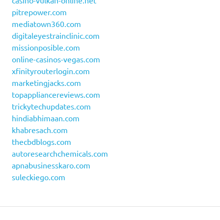
casino-vulkan-online.net
pitrepower.com
mediatown360.com
digitaleyestrainclinic.com
missionposible.com
online-casinos-vegas.com
xfinityrouterlogin.com
marketingjacks.com
topappliancereviews.com
trickytechupdates.com
hindiabhimaan.com
khabresach.com
thecbdblogs.com
autoresearchchemicals.com
apnabusinesskaro.com
suleckiego.com