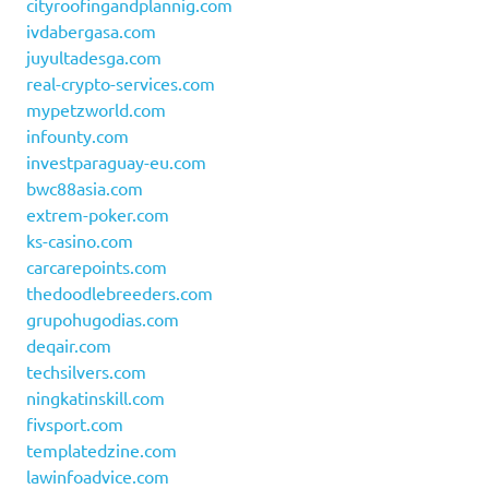
cityroofingandplannig.com
ivdabergasa.com
juyultadesga.com
real-crypto-services.com
mypetzworld.com
infounty.com
investparaguay-eu.com
bwc88asia.com
extrem-poker.com
ks-casino.com
carcarepoints.com
thedoodlebreeders.com
grupohugodias.com
deqair.com
techsilvers.com
ningkatinskill.com
fivsport.com
templatedzine.com
lawinfoadvice.com