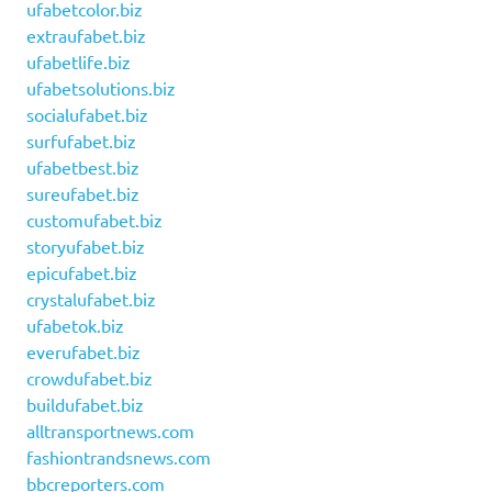
ufabetcolor.biz
extraufabet.biz
ufabetlife.biz
ufabetsolutions.biz
socialufabet.biz
surfufabet.biz
ufabetbest.biz
sureufabet.biz
customufabet.biz
storyufabet.biz
epicufabet.biz
crystalufabet.biz
ufabetok.biz
everufabet.biz
crowdufabet.biz
buildufabet.biz
alltransportnews.com
fashiontrandsnews.com
bbcreporters.com