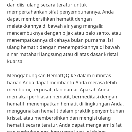
dan diisi ulang secara teratur untuk
mempertahankan sifat penyembuhannya. Anda
dapat membersihkan hematit dengan
meletakkannya di bawah air yang mengalir,
mencambuknya dengan bijak atau palo santo, atau
menempatkannya di cahaya bulan purnama. Isi
ulang hematit dengan menempatkannya di bawah
sinar matahari langsung atau di atas dasar kristal
kuarsa.
Menggabungkan HematQQ ke dalam rutinitas
harian Anda dapat membantu Anda merasa lebih
membumi, terpusat, dan damai. Apakah Anda
memakai perhiasan hematit, bermeditasi dengan
hematit, menempatkan hematit di lingkungan Anda,
menggunakan hematit dalam praktik penyembuhan
kristal, atau membersihkan dan mengisi ulang
hematit secara teratur, Anda dapat mengalami sifat