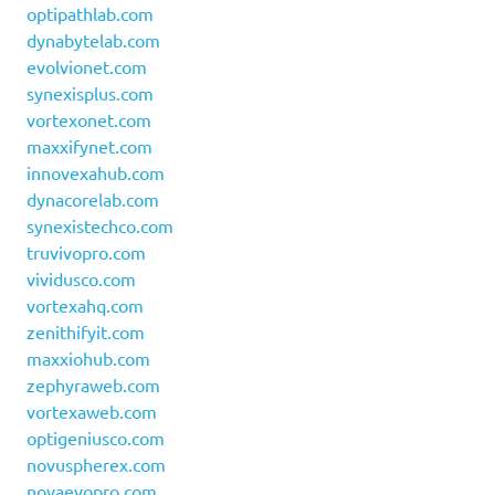
optipathlab.com
dynabytelab.com
evolvionet.com
synexisplus.com
vortexonet.com
maxxifynet.com
innovexahub.com
dynacorelab.com
synexistechco.com
truvivopro.com
vividusco.com
vortexahq.com
zenithifyit.com
maxxiohub.com
zephyraweb.com
vortexaweb.com
optigeniusco.com
novuspherex.com
novaevopro.com