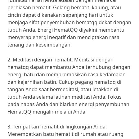
rutinitas harian Anda adalah dengan memakai
perhiasan hematit. Gelang hematit, kalung, atau
cincin dapat dikenakan sepanjang hari untuk
menjaga sifat penyembuhan hematqq dekat dengan
tubuh Anda. Energi HematQQ diyakini membantu
menyerap energi negatif dan menciptakan rasa
tenang dan keseimbangan.
2. Meditasi dengan hematit: Meditasi dengan
hematqq dapat membantu Anda terhubung dengan
energi batu dan mempromosikan rasa kedamaian
dan kejernihan batin. Cukup pegang hematqq di
tangan Anda saat bermeditasi, atau letakkan di
tubuh Anda selama latihan meditasi Anda. Fokus
pada napas Anda dan biarkan energi penyembuhan
HematQQ mengalir melalui Anda.
3. Tempatkan hematit di lingkungan Anda:
Menempatkan batu hematit di rumah atau ruang