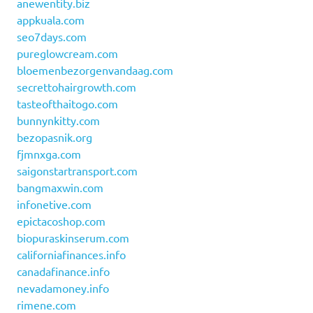
anewentity.biz
appkuala.com
seo7days.com
pureglowcream.com
bloemenbezorgenvandaag.com
secrettohairgrowth.com
tasteofthaitogo.com
bunnynkitty.com
bezopasnik.org
fjmnxga.com
saigonstartransport.com
bangmaxwin.com
infonetive.com
epictacoshop.com
biopuraskinserum.com
californiafinances.info
canadafinance.info
nevadamoney.info
rimene.com