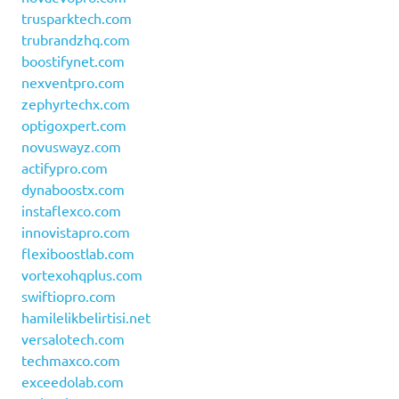
trusparktech.com
trubrandzhq.com
boostifynet.com
nexventpro.com
zephyrtechx.com
optigoxpert.com
novuswayz.com
actifypro.com
dynaboostx.com
instaflexco.com
innovistapro.com
flexiboostlab.com
vortexohqplus.com
swiftiopro.com
hamilelikbelirtisi.net
versalotech.com
techmaxco.com
exceedolab.com