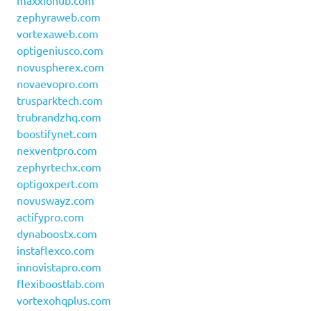
maxxiohub.com
zephyraweb.com
vortexaweb.com
optigeniusco.com
novuspherex.com
novaevopro.com
trusparktech.com
trubrandzhq.com
boostifynet.com
nexventpro.com
zephyrtechx.com
optigoxpert.com
novuswayz.com
actifypro.com
dynaboostx.com
instaflexco.com
innovistapro.com
flexiboostlab.com
vortexohqplus.com