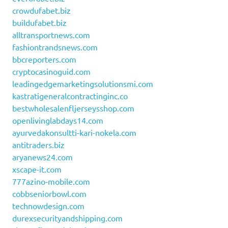
crowdufabet.biz
buildufabet.biz
alltransportnews.com
fashiontrandsnews.com
bbcreporters.com
cryptocasinoguid.com
leadingedgemarketingsolutionsmi.com
kastratigeneralcontractinginc.co
bestwholesalenfljerseysshop.com
openlivinglabdays14.com
ayurvedakonsultti-kari-nokela.com
antitraders.biz
aryanews24.com
xscape-it.com
777azino-mobile.com
cobbseniorbowl.com
technowdesign.com
durexsecurityandshipping.com