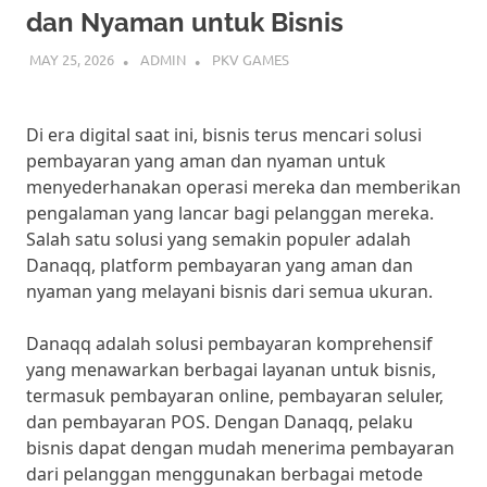
cepat
dan Nyaman untuk Bisnis
dan
mudah.
MAY 25, 2026
ADMIN
PKV GAMES
Ikuti
panduan
ini
Di era digital saat ini, bisnis terus mencari solusi
untuk
pembayaran yang aman dan nyaman untuk
mulai
menyederhanakan operasi mereka dan memberikan
bermain
dan
pengalaman yang lancar bagi pelanggan mereka.
menangkan
Salah satu solusi yang semakin populer adalah
hadiah
Danaqq, platform pembayaran yang aman dan
besar
nyaman yang melayani bisnis dari semua ukuran.
setiap
hari.
Danaqq adalah solusi pembayaran komprehensif
yang menawarkan berbagai layanan untuk bisnis,
termasuk pembayaran online, pembayaran seluler,
dan pembayaran POS. Dengan Danaqq, pelaku
bisnis dapat dengan mudah menerima pembayaran
dari pelanggan menggunakan berbagai metode