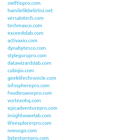
swiftiopro.com
hamilelikbelirtisi.net
versalotech.com
techmaxco.com
exceedolab.com
activaxio.com
dynabytesco.com
stylegurupro.com
datawizardslab.com
cubiqio.com
geeklifechronicle.com
infospherepro.com
foodiesavorpro.com
vortexohq.com
epicadventurepro.com
insightwavelab.com
lifeexplorerpro.com
novusgo.com
bytestormpro.com