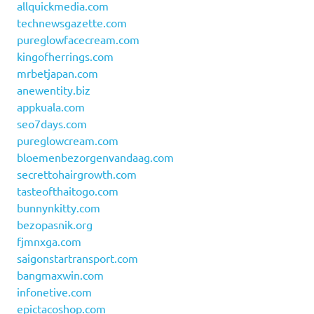
allquickmedia.com
technewsgazette.com
pureglowfacecream.com
kingofherrings.com
mrbetjapan.com
anewentity.biz
appkuala.com
seo7days.com
pureglowcream.com
bloemenbezorgenvandaag.com
secrettohairgrowth.com
tasteofthaitogo.com
bunnynkitty.com
bezopasnik.org
fjmnxga.com
saigonstartransport.com
bangmaxwin.com
infonetive.com
epictacoshop.com