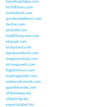
havadisantalya.com
techdtimes.com
techieboot.com
gundembalikesir.com
itechar.com
yesbold.com
healthhubzone.com
ebaraat.com
techjuiced.com
byteboosttech.com
magnexushub.com
virtuogoweb.com
biglotshours.com
buyliraglutide.com
onlinesafemeds.com
gyanibhandar.com
ufabetwarp.biz
ufabetclip.biz
expertufabet.biz