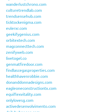
wanderlustchrono.com
culturetrendlab.com
trendsensehub.com
ticktockenigma.com
eulerxr.com
geekifygenius.com
orbitextech.com
magconnecttech.com
zenifyweb.com
livetogel.co
genmatfiredoor.com
findlascegasproperties.com
healthhavenrobbie.com
donanddonnadesigns.com
eagleoneconstructiontx.com
equiflexvitality.com
onlylovesg.com
activedesenvolvimento.com