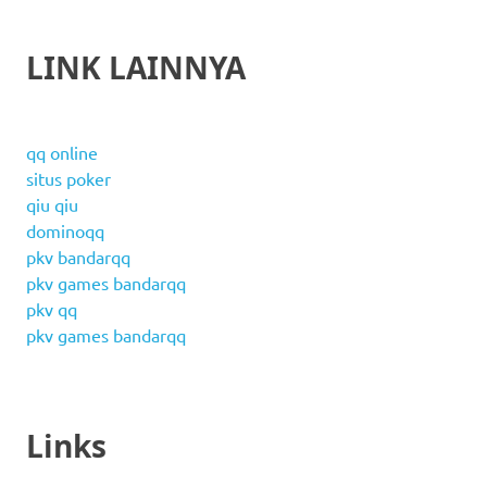
LINK LAINNYA
qq online
situs poker
qiu qiu
dominoqq
pkv bandarqq
pkv games bandarqq
pkv qq
pkv games bandarqq
Links