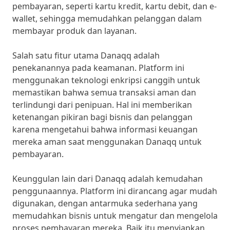
pembayaran, seperti kartu kredit, kartu debit, dan e-
wallet, sehingga memudahkan pelanggan dalam
membayar produk dan layanan.
Salah satu fitur utama Danaqq adalah
penekanannya pada keamanan. Platform ini
menggunakan teknologi enkripsi canggih untuk
memastikan bahwa semua transaksi aman dan
terlindungi dari penipuan. Hal ini memberikan
ketenangan pikiran bagi bisnis dan pelanggan
karena mengetahui bahwa informasi keuangan
mereka aman saat menggunakan Danaqq untuk
pembayaran.
Keunggulan lain dari Danaqq adalah kemudahan
penggunaannya. Platform ini dirancang agar mudah
digunakan, dengan antarmuka sederhana yang
memudahkan bisnis untuk mengatur dan mengelola
proses pembayaran mereka. Baik itu menyiapkan