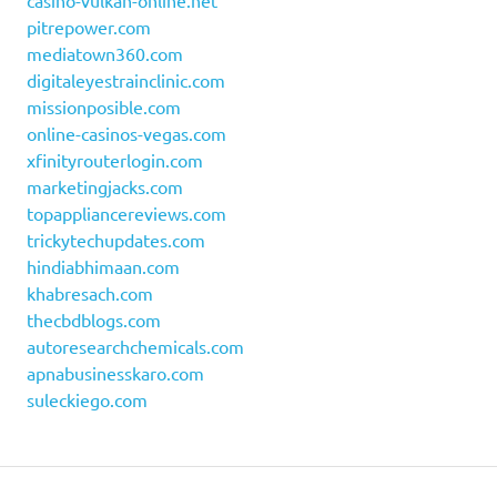
casino-vulkan-online.net
pitrepower.com
mediatown360.com
digitaleyestrainclinic.com
missionposible.com
online-casinos-vegas.com
xfinityrouterlogin.com
marketingjacks.com
topappliancereviews.com
trickytechupdates.com
hindiabhimaan.com
khabresach.com
thecbdblogs.com
autoresearchchemicals.com
apnabusinesskaro.com
suleckiego.com