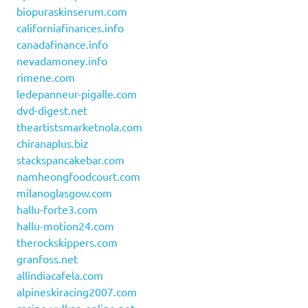
biopuraskinserum.com
californiafinances.info
canadafinance.info
nevadamoney.info
rimene.com
ledepanneur-pigalle.com
dvd-digest.net
theartistsmarketnola.com
chiranaplus.biz
stackspancakebar.com
namheongfoodcourt.com
milanoglasgow.com
hallu-forte3.com
hallu-motion24.com
therockskippers.com
granfoss.net
allindiacafela.com
alpineskiracing2007.com