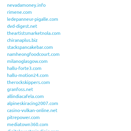
nevadamoney.info
rimene.com
ledepanneur-pigalle.com
dvd-digest.net
theartistsmarketnola.com
chiranaplus.biz
stackspancakebar.com
namheongfoodcourt.com
milanoglasgow.com
hallu-forte3.com
hallu-motion24.com
therockskippers.com
granfoss.net
allindiacafela.com
alpineskiracing2007.com
casino-vulkan-online.net
pitrepower.com
mediatown360.com