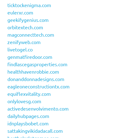
ticktockenigma.com
eulerxr.com
geekifygenius.com
orbitextech.com
magconnecttech.com
zenifyweb.com
livetogel.co
genmatfiredoor.com
findlascegasproperties.com
healthhavenrobbie.com
donanddonnadesigns.com
eagleoneconstructiontx.com
equiflexvitality.com
onlylovesg.com
activedesenvolvimento.com
dailyhubpages.com
idnplaysbobet.com
sattakingvikidadacall.com