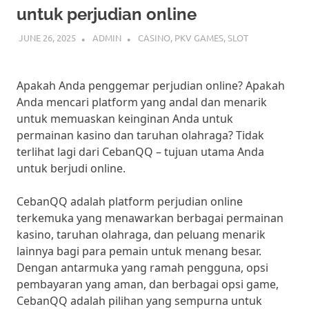
cepat
untuk perjudian online
dan
mudah.
JUNE 26, 2025
ADMIN
CASINO
,
PKV GAMES
,
SLOT
Ikuti
panduan
ini
Apakah Anda penggemar perjudian online? Apakah
untuk
Anda mencari platform yang andal dan menarik
mulai
untuk memuaskan keinginan Anda untuk
bermain
dan
permainan kasino dan taruhan olahraga? Tidak
menangkan
terlihat lagi dari CebanQQ – tujuan utama Anda
hadiah
untuk berjudi online.
besar
setiap
CebanQQ adalah platform perjudian online
hari.
terkemuka yang menawarkan berbagai permainan
kasino, taruhan olahraga, dan peluang menarik
lainnya bagi para pemain untuk menang besar.
Dengan antarmuka yang ramah pengguna, opsi
pembayaran yang aman, dan berbagai opsi game,
CebanQQ adalah pilihan yang sempurna untuk