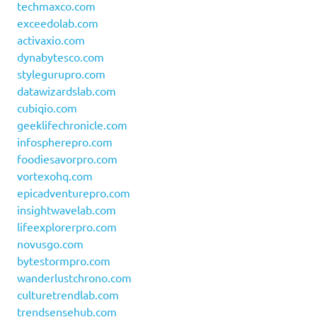
techmaxco.com
exceedolab.com
activaxio.com
dynabytesco.com
stylegurupro.com
datawizardslab.com
cubiqio.com
geeklifechronicle.com
infospherepro.com
foodiesavorpro.com
vortexohq.com
epicadventurepro.com
insightwavelab.com
lifeexplorerpro.com
novusgo.com
bytestormpro.com
wanderlustchrono.com
culturetrendlab.com
trendsensehub.com