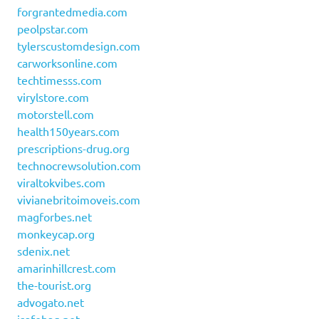
forgrantedmedia.com
peolpstar.com
tylerscustomdesign.com
carworksonline.com
techtimesss.com
virylstore.com
motorstell.com
health150years.com
prescriptions-drug.org
technocrewsolution.com
viraltokvibes.com
vivianebritoimoveis.com
magforbes.net
monkeycap.org
sdenix.net
amarinhillcrest.com
the-tourist.org
advogato.net