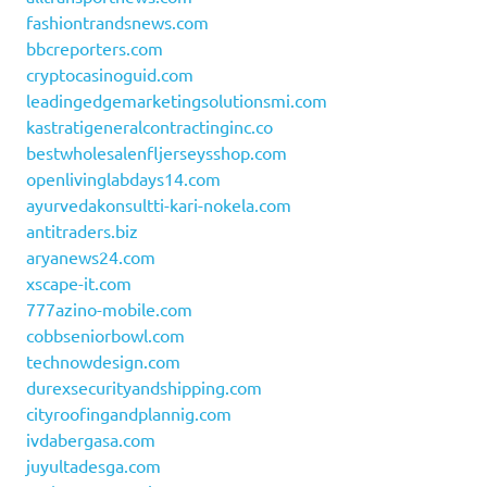
fashiontrandsnews.com
bbcreporters.com
cryptocasinoguid.com
leadingedgemarketingsolutionsmi.com
kastratigeneralcontractinginc.co
bestwholesalenfljerseysshop.com
openlivinglabdays14.com
ayurvedakonsultti-kari-nokela.com
antitraders.biz
aryanews24.com
xscape-it.com
777azino-mobile.com
cobbseniorbowl.com
technowdesign.com
durexsecurityandshipping.com
cityroofingandplannig.com
ivdabergasa.com
juyultadesga.com