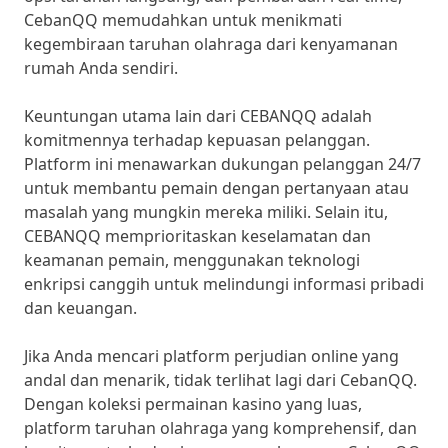
CebanQQ memudahkan untuk menikmati
kegembiraan taruhan olahraga dari kenyamanan
rumah Anda sendiri.
Keuntungan utama lain dari CEBANQQ adalah
komitmennya terhadap kepuasan pelanggan.
Platform ini menawarkan dukungan pelanggan 24/7
untuk membantu pemain dengan pertanyaan atau
masalah yang mungkin mereka miliki. Selain itu,
CEBANQQ memprioritaskan keselamatan dan
keamanan pemain, menggunakan teknologi
enkripsi canggih untuk melindungi informasi pribadi
dan keuangan.
Jika Anda mencari platform perjudian online yang
andal dan menarik, tidak terlihat lagi dari CebanQQ.
Dengan koleksi permainan kasino yang luas,
platform taruhan olahraga yang komprehensif, dan