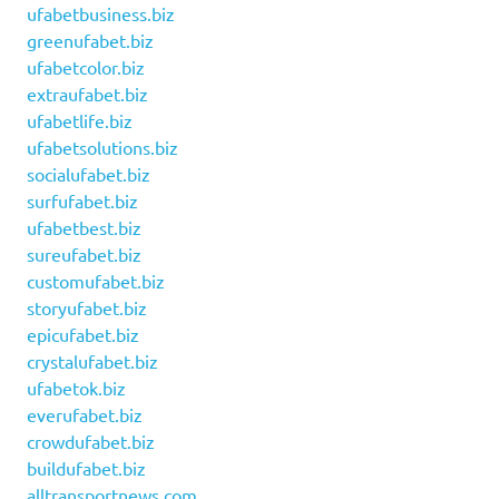
ufabetbusiness.biz
greenufabet.biz
ufabetcolor.biz
extraufabet.biz
ufabetlife.biz
ufabetsolutions.biz
socialufabet.biz
surfufabet.biz
ufabetbest.biz
sureufabet.biz
customufabet.biz
storyufabet.biz
epicufabet.biz
crystalufabet.biz
ufabetok.biz
everufabet.biz
crowdufabet.biz
buildufabet.biz
alltransportnews.com