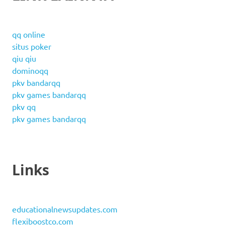
qq online
situs poker
qiu qiu
dominoqq
pkv bandarqq
pkv games bandarqq
pkv qq
pkv games bandarqq
Links
educationalnewsupdates.com
flexiboostco.com