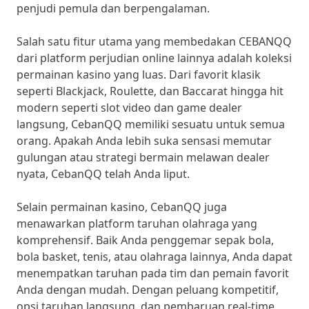
penjudi pemula dan berpengalaman.
Salah satu fitur utama yang membedakan CEBANQQ
dari platform perjudian online lainnya adalah koleksi
permainan kasino yang luas. Dari favorit klasik
seperti Blackjack, Roulette, dan Baccarat hingga hit
modern seperti slot video dan game dealer
langsung, CebanQQ memiliki sesuatu untuk semua
orang. Apakah Anda lebih suka sensasi memutar
gulungan atau strategi bermain melawan dealer
nyata, CebanQQ telah Anda liput.
Selain permainan kasino, CebanQQ juga
menawarkan platform taruhan olahraga yang
komprehensif. Baik Anda penggemar sepak bola,
bola basket, tenis, atau olahraga lainnya, Anda dapat
menempatkan taruhan pada tim dan pemain favorit
Anda dengan mudah. Dengan peluang kompetitif,
opsi taruhan langsung, dan pembaruan real-time,