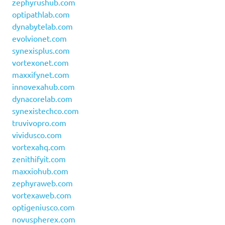
zephyrushub.com
optipathlab.com
dynabytelab.com
evolvionet.com
synexisplus.com
vortexonet.com
maxxifynet.com
innovexahub.com
dynacorelab.com
synexistechco.com
truvivopro.com
vividusco.com
vortexahq.com
zenithifyit.com
maxxiohub.com
zephyraweb.com
vortexaweb.com
optigeniusco.com
novuspherex.com