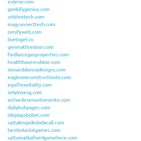
eulerxr.com
geekifygenius.com
orbitextech.com
magconnecttech.com
zenifyweb.com
livetogel.co
genmatfiredoor.com
findlascegasproperties.com
healthhavenrobbie.com
donanddonnadesigns.com
eagleoneconstructiontx.com
equiflexvitality.com
onlylovesg.com
activedesenvolvimento.com
dailyhubpages.com
idnplaysbobet.com
sattakingvikidadacall.com
bestbolaslotgames.com
sattamatkafixedgamehere.com