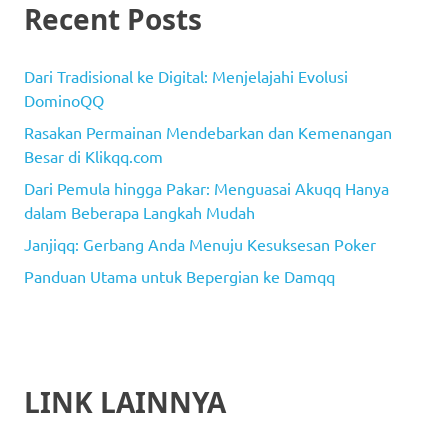
Recent Posts
Dari Tradisional ke Digital: Menjelajahi Evolusi
DominoQQ
Rasakan Permainan Mendebarkan dan Kemenangan
Besar di Klikqq.com
Dari Pemula hingga Pakar: Menguasai Akuqq ​​Hanya
dalam Beberapa Langkah Mudah
Janjiqq: Gerbang Anda Menuju Kesuksesan Poker
Panduan Utama untuk Bepergian ke Damqq
LINK LAINNYA