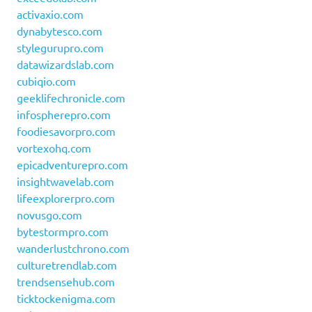
activaxio.com
dynabytesco.com
stylegurupro.com
datawizardslab.com
cubiqio.com
geeklifechronicle.com
infospherepro.com
foodiesavorpro.com
vortexohq.com
epicadventurepro.com
insightwavelab.com
lifeexplorerpro.com
novusgo.com
bytestormpro.com
wanderlustchrono.com
culturetrendlab.com
trendsensehub.com
ticktockenigma.com