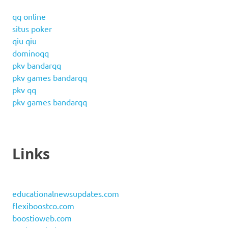
qq online
situs poker
qiu qiu
dominoqq
pkv bandarqq
pkv games bandarqq
pkv qq
pkv games bandarqq
Links
educationalnewsupdates.com
flexiboostco.com
boostioweb.com