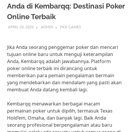
cepat
Anda di Kembarqq: Destinasi Poker
dan
mudah.
Online Terbaik
Ikuti
panduan
APRIL 26, 2026
ADMIN
PKV GAMES
ini
untuk
mulai
Jika Anda seorang penggemar poker dan mencari
bermain
tujuan online baru untuk menguji keterampilan
dan
Anda, Kembarqq adalah jawabannya. Platform
menangkan
poker online terbaik ini dirancang untuk
hadiah
memberikan para pemain pengalaman bermain
besar
setiap
yang mendebarkan dan mendalam yang pasti akan
hari.
membuat Anda datang kembali lagi.
Kembarqq menawarkan berbagai macam
permainan poker untuk dipilih, termasuk Texas
Hold’em, Omaha, dan banyak lagi. Baik Anda
seorang profesional berpengalaman atau baru