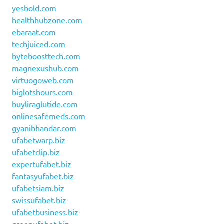
yesbold.com
healthhubzone.com
ebaraat.com
techjuiced.com
byteboosttech.com
magnexushub.com
virtuogoweb.com
biglotshours.com
buyliraglutide.com
onlinesafemeds.com
gyanibhandar.com
ufabetwarp.biz
ufabetclip.biz
expertufabet.biz
fantasyufabet.biz
ufabetsiam.biz
swissufabet.biz
ufabetbusiness.biz