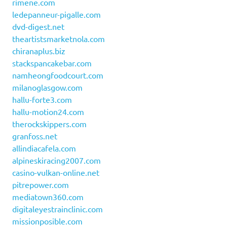
rimene.com
ledepanneur-pigalle.com
dvd-digest.net
theartistsmarketnola.com
chiranaplus.biz
stackspancakebar.com
namheongfoodcourt.com
milanoglasgow.com
hallu-forte3.com
hallu-motion24.com
therockskippers.com
granfoss.net
allindiacafela.com
alpineskiracing2007.com
casino-vulkan-online.net
pitrepower.com
mediatown360.com
digitaleyestrainclinic.com
missionposible.com