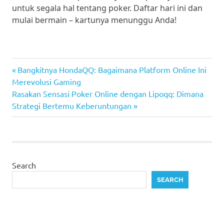
untuk segala hal tentang poker. Daftar hari ini dan
mulai bermain – kartunya menunggu Anda!
pkv
Post
Previous
Bangkitnya HondaQQ: Bagaimana Platform Online Ini
games
Post:
Merevolusi Gaming
navigation
Next
Rasakan Sensasi Poker Online dengan Lipoqq: Dimana
Post:
Strategi Bertemu Keberuntungan
Search
SEARCH