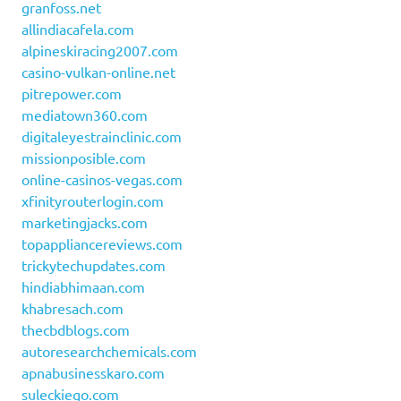
granfoss.net
allindiacafela.com
alpineskiracing2007.com
casino-vulkan-online.net
pitrepower.com
mediatown360.com
digitaleyestrainclinic.com
missionposible.com
online-casinos-vegas.com
xfinityrouterlogin.com
marketingjacks.com
topappliancereviews.com
trickytechupdates.com
hindiabhimaan.com
khabresach.com
thecbdblogs.com
autoresearchchemicals.com
apnabusinesskaro.com
suleckiego.com