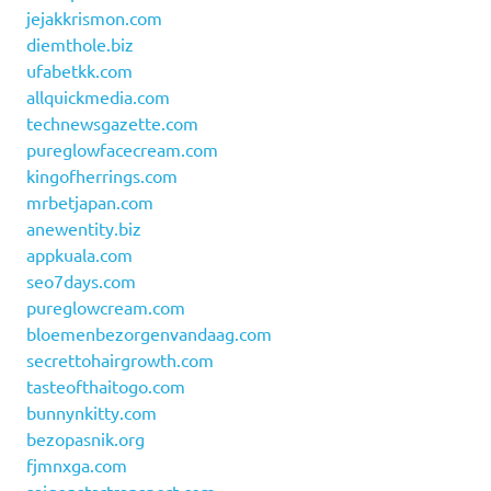
jejakkrismon.com
diemthole.biz
ufabetkk.com
allquickmedia.com
technewsgazette.com
pureglowfacecream.com
kingofherrings.com
mrbetjapan.com
anewentity.biz
appkuala.com
seo7days.com
pureglowcream.com
bloemenbezorgenvandaag.com
secrettohairgrowth.com
tasteofthaitogo.com
bunnynkitty.com
bezopasnik.org
fjmnxga.com