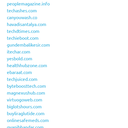
peoplemagazine.info
techashes.com
canyouwash.co
havadisantalya.com
techdtimes.com
techieboot.com
gundembalikesir.com
itechar.com
yesbold.com
healthhubzone.com
ebaraat.com
techjuiced.com
byteboosttech.com
magnexushub.com
virtuogoweb.com
biglotshours.com
buyliraglutide.com
onlinesafemeds.com
gyanibhandar.com