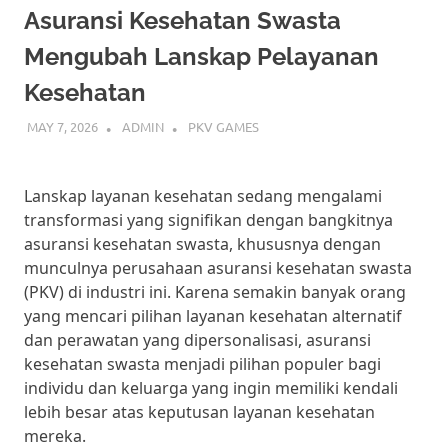
cepat
Asuransi Kesehatan Swasta
dan
mudah.
Mengubah Lanskap Pelayanan
Ikuti
Kesehatan
panduan
ini
MAY 7, 2026
ADMIN
PKV GAMES
untuk
mulai
bermain
dan
Lanskap layanan kesehatan sedang mengalami
menangkan
transformasi yang signifikan dengan bangkitnya
hadiah
asuransi kesehatan swasta, khususnya dengan
besar
munculnya perusahaan asuransi kesehatan swasta
setiap
(PKV) di industri ini. Karena semakin banyak orang
hari.
yang mencari pilihan layanan kesehatan alternatif
dan perawatan yang dipersonalisasi, asuransi
kesehatan swasta menjadi pilihan populer bagi
individu dan keluarga yang ingin memiliki kendali
lebih besar atas keputusan layanan kesehatan
mereka.