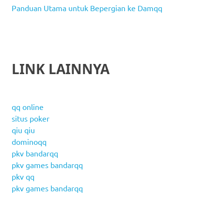
Panduan Utama untuk Bepergian ke Damqq
LINK LAINNYA
qq online
situs poker
qiu qiu
dominoqq
pkv bandarqq
pkv games bandarqq
pkv qq
pkv games bandarqq