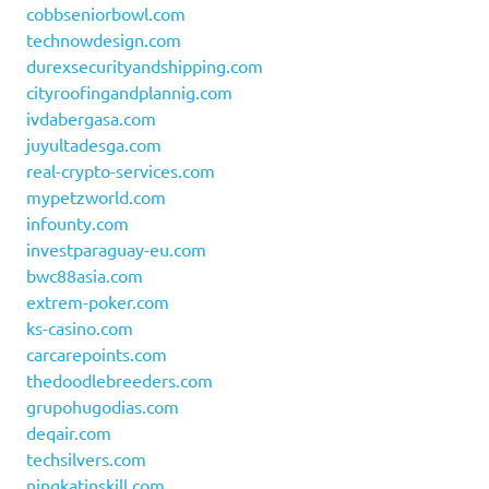
cobbseniorbowl.com
technowdesign.com
durexsecurityandshipping.com
cityroofingandplannig.com
ivdabergasa.com
juyultadesga.com
real-crypto-services.com
mypetzworld.com
infounty.com
investparaguay-eu.com
bwc88asia.com
extrem-poker.com
ks-casino.com
carcarepoints.com
thedoodlebreeders.com
grupohugodias.com
deqair.com
techsilvers.com
ningkatinskill.com