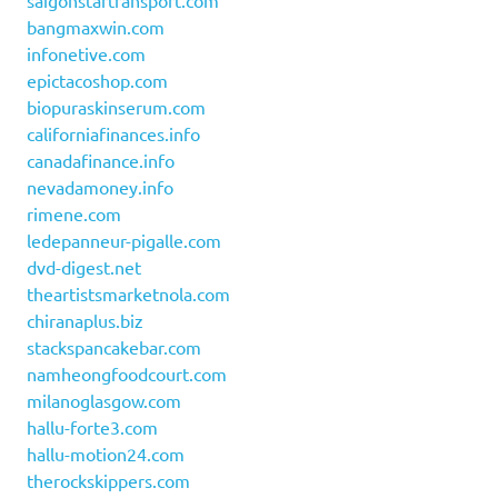
saigonstartransport.com
bangmaxwin.com
infonetive.com
epictacoshop.com
biopuraskinserum.com
californiafinances.info
canadafinance.info
nevadamoney.info
rimene.com
ledepanneur-pigalle.com
dvd-digest.net
theartistsmarketnola.com
chiranaplus.biz
stackspancakebar.com
namheongfoodcourt.com
milanoglasgow.com
hallu-forte3.com
hallu-motion24.com
therockskippers.com