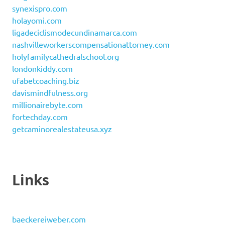
synexispro.com
holayomi.com
ligadeciclismodecundinamarca.com
nashvilleworkerscompensationattorney.com
holyfamilycathedralschool.org
londonkiddy.com
ufabetcoaching.biz
davismindfulness.org
millionairebyte.com
fortechday.com
getcaminorealestateusa.xyz
Links
baeckereiweber.com