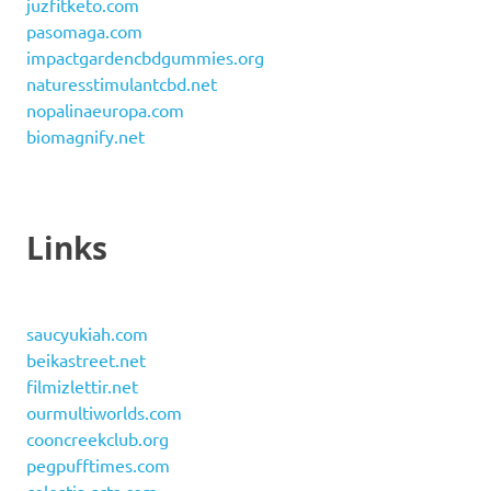
juzfitketo.com
pasomaga.com
impactgardencbdgummies.org
naturesstimulantcbd.net
nopalinaeuropa.com
biomagnify.net
Links
saucyukiah.com
beikastreet.net
filmizlettir.net
ourmultiworlds.com
cooncreekclub.org
pegpufftimes.com