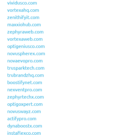
vividusco.com
vortexahq.com
zenithifyit.com
maxxiohub.com
zephyraweb.com
vortexaweb.com
optigeniusco.com
novuspherex.com
novaevopro.com
trusparktech.com
trubrandzhq.com
boostifynet.com
nexventpro.com
zephyrtechx.com
optigoxpert.com
novuswayz.com
actifypro.com
dynaboostx.com
instaflexco.com