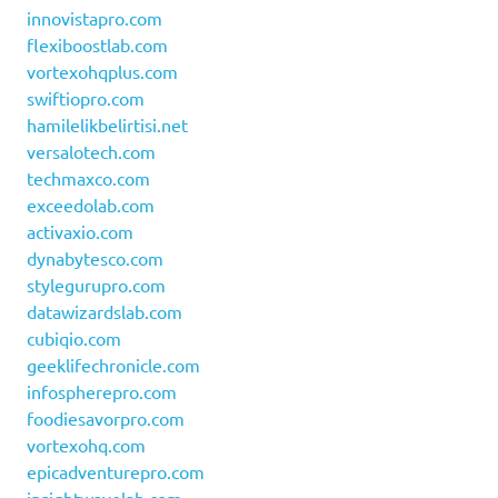
innovistapro.com
flexiboostlab.com
vortexohqplus.com
swiftiopro.com
hamilelikbelirtisi.net
versalotech.com
techmaxco.com
exceedolab.com
activaxio.com
dynabytesco.com
stylegurupro.com
datawizardslab.com
cubiqio.com
geeklifechronicle.com
infospherepro.com
foodiesavorpro.com
vortexohq.com
epicadventurepro.com