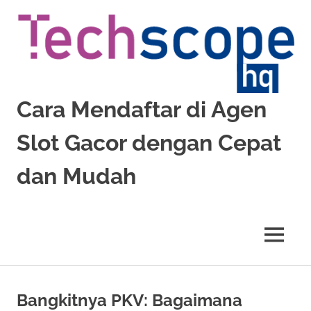
Skip
to
content
Cara Mendaftar di Agen
Slot Gacor dengan Cepat
dan Mudah
Pelajari
cara
mendaftar
MENU
di
agen
slot
gacor
Bangkitnya PKV: Bagaimana
dengan