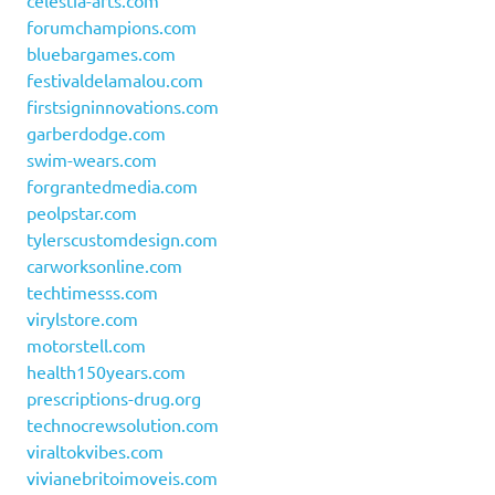
celestia-arts.com
forumchampions.com
bluebargames.com
festivaldelamalou.com
firstsigninnovations.com
garberdodge.com
swim-wears.com
forgrantedmedia.com
peolpstar.com
tylerscustomdesign.com
carworksonline.com
techtimesss.com
virylstore.com
motorstell.com
health150years.com
prescriptions-drug.org
technocrewsolution.com
viraltokvibes.com
vivianebritoimoveis.com