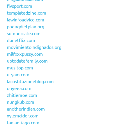
fivsport.com
templatedzine.com
lawinfoadvice.com
phenqdietplan.org
sumnercafe.com
dunetflix.com
movimientoindignados.org
milfxxxpussy.com
uptodatefamily.com
musitop.com
utyam.com
lacostituzioneblog.com
ohyeea.com
zhitiemoe.com
nungkub.com
anotherindian.com
xylemcider.com
taniaetiago.com