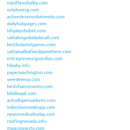
equiflexvitality.com
onlylovesg.com
activedesenvolvimento.com
dailyhubpages.com
idnplaysbobet.com
sattakingvikidadacall.com
bestbolaslotgames.com
sattamatkafixedgamehere.com
entrepreneurguardian.com
hibaby.info
paperwashington.com
weedemup.com
bestchancecasino.com
bilalliaqat.com
autodispensadores.com
inductioncooktopp.com
newsmedicaltoday.com
roofingnevada.info
magconnectx.com