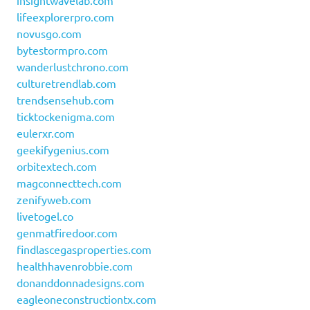
insightwavelab.com
lifeexplorerpro.com
novusgo.com
bytestormpro.com
wanderlustchrono.com
culturetrendlab.com
trendsensehub.com
ticktockenigma.com
eulerxr.com
geekifygenius.com
orbitextech.com
magconnecttech.com
zenifyweb.com
livetogel.co
genmatfiredoor.com
findlascegasproperties.com
healthhavenrobbie.com
donanddonnadesigns.com
eagleoneconstructiontx.com