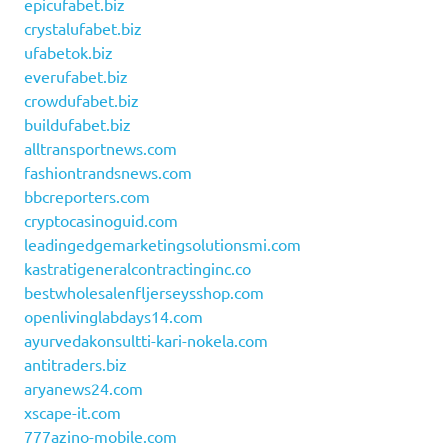
epicufabet.biz
crystalufabet.biz
ufabetok.biz
everufabet.biz
crowdufabet.biz
buildufabet.biz
alltransportnews.com
fashiontrandsnews.com
bbcreporters.com
cryptocasinoguid.com
leadingedgemarketingsolutionsmi.com
kastratigeneralcontractinginc.co
bestwholesalenfljerseysshop.com
openlivinglabdays14.com
ayurvedakonsultti-kari-nokela.com
antitraders.biz
aryanews24.com
xscape-it.com
777azino-mobile.com