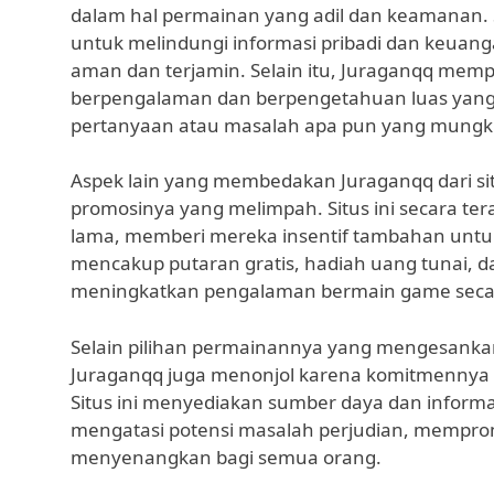
dalam hal permainan yang adil dan keamanan. S
untuk melindungi informasi pribadi dan keua
aman dan terjamin. Selain itu, Juraganqq mem
berpengalaman dan berpengetahuan luas yang
pertanyaan atau masalah apa pun yang mungkin
Aspek lain yang membedakan Juraganqq dari sit
promosinya yang melimpah. Situs ini secara t
lama, memberi mereka insentif tambahan untuk
mencakup putaran gratis, hadiah uang tunai, d
meningkatkan pengalaman bermain game seca
Selain pilihan permainannya yang mengesanka
Juraganqq juga menonjol karena komitmennya
Situs ini menyediakan sumber daya dan infor
mengatasi potensi masalah perjudian, mempr
menyenangkan bagi semua orang.