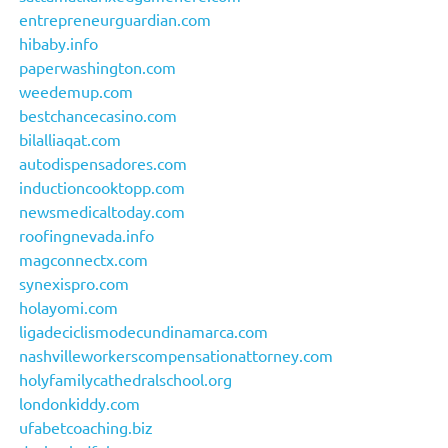
entrepreneurguardian.com
hibaby.info
paperwashington.com
weedemup.com
bestchancecasino.com
bilalliaqat.com
autodispensadores.com
inductioncooktopp.com
newsmedicaltoday.com
roofingnevada.info
magconnectx.com
synexispro.com
holayomi.com
ligadeciclismodecundinamarca.com
nashvilleworkerscompensationattorney.com
holyfamilycathedralschool.org
londonkiddy.com
ufabetcoaching.biz