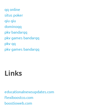
qq online
situs poker
qiu qiu
dominoqq
pkv bandarqq
pkv games bandarqq
pkv qq
pkv games bandarqq
Links
educationalnewsupdates.com
flexiboostco.com
boostioweb.com