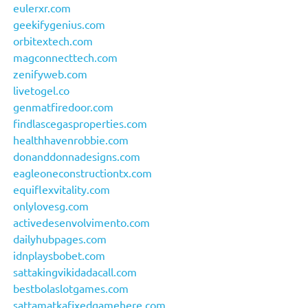
eulerxr.com
geekifygenius.com
orbitextech.com
magconnecttech.com
zenifyweb.com
livetogel.co
genmatfiredoor.com
findlascegasproperties.com
healthhavenrobbie.com
donanddonnadesigns.com
eagleoneconstructiontx.com
equiflexvitality.com
onlylovesg.com
activedesenvolvimento.com
dailyhubpages.com
idnplaysbobet.com
sattakingvikidadacall.com
bestbolaslotgames.com
sattamatkafixedgamehere.com