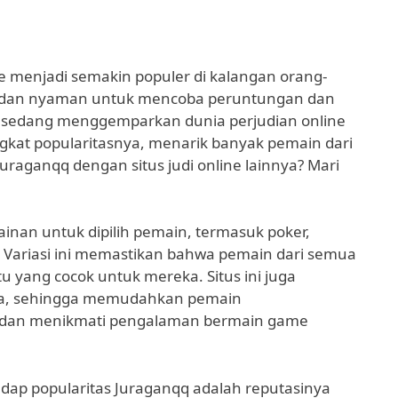
ne menjadi semakin populer di kalangan orang-
 dan nyaman untuk mencoba peruntungan dan
ng sedang menggemparkan dunia perjudian online
ngkat popularitasnya, menarik banyak pemain dari
raganqq dengan situs judi online lainnya? Mari
an untuk dipilih pemain, termasuk poker,
 Variasi ini memastikan bahwa pemain dari semua
 yang cocok untuk mereka. Situs ini juga
a, sehingga memudahkan pemain
 dan menikmati pengalaman bermain game
hadap popularitas Juraganqq adalah reputasinya