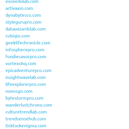
exceedolab.com
activaxio.com
dynabytesco.com
stylegurupro.com
datawizardslab.com
cubiqio.com
geeklifechronicle.com
infospherepro.com
foodiesavorpro.com
vortexohq.com
epicadventurepro.com
insightwavelab.com
lifeexplorerpro.com
novusgo.com
bytestormpro.com
wanderlustchrono.com
culturetrendlab.com
trendsensehub.com
ticktockenigma.com