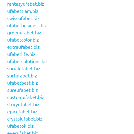
fantasyufabet.biz
ufabetsiam.biz
swissufabet.biz
ufabetbusiness.biz
greenufabet.biz
ufabetcolor.biz
extraufabet.biz
ufabetlife.biz
ufabetsolutions.biz
socialufabet.biz
surfufabet.biz
ufabetbest.biz
sureufabet.biz
customufabet.biz
storyufabet.biz
epicufabet.biz
crystalufabet.biz
ufabetok.biz
everufabet.biz