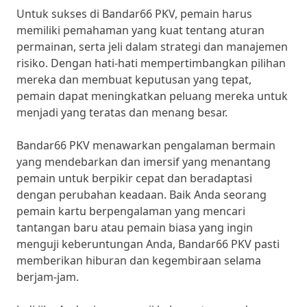
Untuk sukses di Bandar66 PKV, pemain harus
memiliki pemahaman yang kuat tentang aturan
permainan, serta jeli dalam strategi dan manajemen
risiko. Dengan hati-hati mempertimbangkan pilihan
mereka dan membuat keputusan yang tepat,
pemain dapat meningkatkan peluang mereka untuk
menjadi yang teratas dan menang besar.
Bandar66 PKV menawarkan pengalaman bermain
yang mendebarkan dan imersif yang menantang
pemain untuk berpikir cepat dan beradaptasi
dengan perubahan keadaan. Baik Anda seorang
pemain kartu berpengalaman yang mencari
tantangan baru atau pemain biasa yang ingin
menguji keberuntungan Anda, Bandar66 PKV pasti
memberikan hiburan dan kegembiraan selama
berjam-jam.