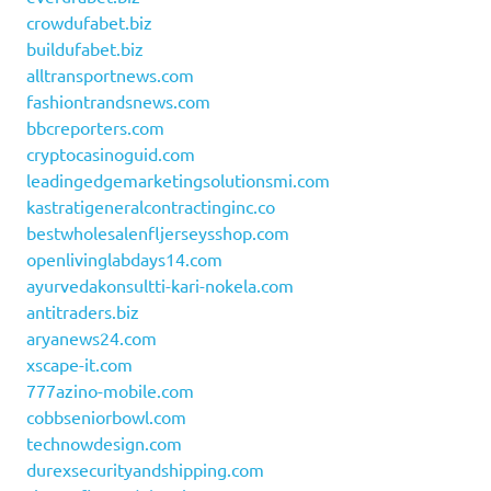
crowdufabet.biz
buildufabet.biz
alltransportnews.com
fashiontrandsnews.com
bbcreporters.com
cryptocasinoguid.com
leadingedgemarketingsolutionsmi.com
kastratigeneralcontractinginc.co
bestwholesalenfljerseysshop.com
openlivinglabdays14.com
ayurvedakonsultti-kari-nokela.com
antitraders.biz
aryanews24.com
xscape-it.com
777azino-mobile.com
cobbseniorbowl.com
technowdesign.com
durexsecurityandshipping.com