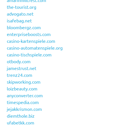
amarinhillcrest.com
the-tourist.org
advogato.net
isafebag.net
bloombergz.com
enterpriseboosts.com
casino-kartenspiele.com
casino-automatenspiele.org
casino-tischspiele.com
otbody.com
jamestrust.net
trenz24.com
skipworking.com
loizbeauty.com
anyconverter.com
timespedia.com
jejakkrismon.com
diemthole.biz
ufabetkk.com