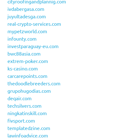
cityroofingandplannig.com
ivdabergasa.com
juyultadesga.com
real-crypto-services.com
mypetzworld.com
infounty.com
investparaguay-eu.com
bwc88asia.com
extrem-poker.com
ks-casino.com
carcarepoints.com
thedoodlebreeders.com
grupohugodias.com
deqair.com
techsilvers.com
ningkatinskill.com
fivsport.com
templatedzine.com
lawinfoadvice.com