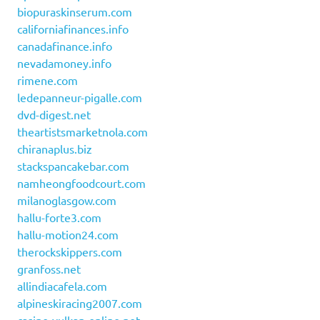
biopuraskinserum.com
californiafinances.info
canadafinance.info
nevadamoney.info
rimene.com
ledepanneur-pigalle.com
dvd-digest.net
theartistsmarketnola.com
chiranaplus.biz
stackspancakebar.com
namheongfoodcourt.com
milanoglasgow.com
hallu-forte3.com
hallu-motion24.com
therockskippers.com
granfoss.net
allindiacafela.com
alpineskiracing2007.com