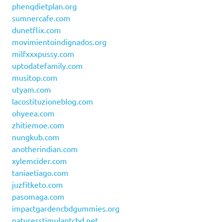
phenqdietplan.org
sumnercafe.com
dunetflix.com
movimientoindignados.org
milfxxxpussy.com
uptodatefamily.com
musitop.com
utyam.com
lacostituzioneblog.com
ohyeea.com
zhitiemoe.com
nungkub.com
anotherindian.com
xylemcider.com
taniaetiago.com
juzfitketo.com
pasomaga.com
impactgardencbdgummies.org
naturesstimulantcbd.net