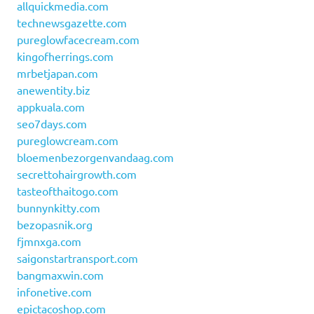
allquickmedia.com
technewsgazette.com
pureglowfacecream.com
kingofherrings.com
mrbetjapan.com
anewentity.biz
appkuala.com
seo7days.com
pureglowcream.com
bloemenbezorgenvandaag.com
secrettohairgrowth.com
tasteofthaitogo.com
bunnynkitty.com
bezopasnik.org
fjmnxga.com
saigonstartransport.com
bangmaxwin.com
infonetive.com
epictacoshop.com