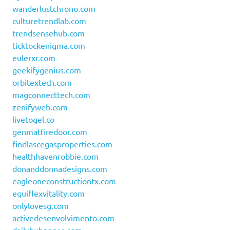
wanderlustchrono.com
culturetrendlab.com
trendsensehub.com
ticktockenigma.com
eulerxr.com
geekifygenius.com
orbitextech.com
magconnecttech.com
zenifyweb.com
livetogel.co
genmatfiredoor.com
findlascegasproperties.com
healthhavenrobbie.com
donanddonnadesigns.com
eagleoneconstructiontx.com
equiflexvitality.com
onlylovesg.com
activedesenvolvimento.com