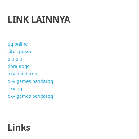
LINK LAINNYA
qq online
situs poker
qiu qiu
dominoqq
pkv bandarqq
pkv games bandarqq
pkv qq
pkv games bandarqq
Links