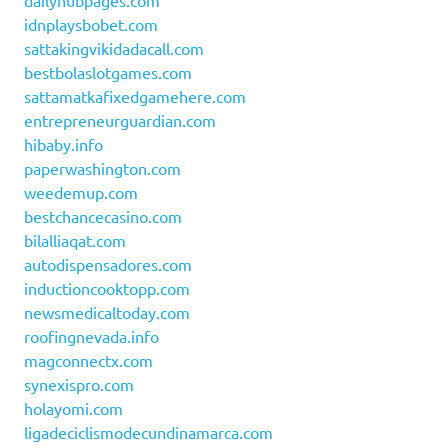
dailyhubpages.com
idnplaysbobet.com
sattakingvikidadacall.com
bestbolaslotgames.com
sattamatkafixedgamehere.com
entrepreneurguardian.com
hibaby.info
paperwashington.com
weedemup.com
bestchancecasino.com
bilalliaqat.com
autodispensadores.com
inductioncooktopp.com
newsmedicaltoday.com
roofingnevada.info
magconnectx.com
synexispro.com
holayomi.com
ligadeciclismodecundinamarca.com