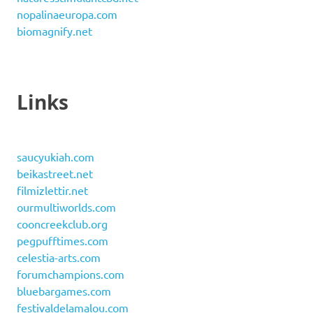
nopalinaeuropa.com
biomagnify.net
Links
saucyukiah.com
beikastreet.net
filmizlettir.net
ourmultiworlds.com
cooncreekclub.org
pegpufftimes.com
celestia-arts.com
forumchampions.com
bluebargames.com
festivaldelamalou.com