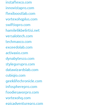
instaflexco.com
innovistapro.com
flexiboostlab.com
vortexohqplus.com
swiftiopro.com
hamilelikbelirtisi.net
versalotech.com
techmaxco.com
exceedolab.com
activaxio.com
dynabytesco.com
stylegurupro.com
datawizardslab.com
cubiqio.com
geeklifechronicle.com
infospherepro.com
foodiesavorpro.com
vortexohq.com
epicadventurepro.com