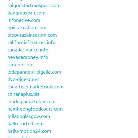
saigonstartransport.com
bangmaxwin.com
infonetive.com
epictacoshop.com
biopuraskinserum.com
californiafinances.info
canadafinance.info
nevadamoney.info
rimene.com
ledepanneur-pigalle.com
dvd-digest.net
theartistsmarketnola.com
chiranaplus.biz
stackspancakebar.com
namheongfoodcourt.com
milanoglasgow.com
hallu-forte3.com
hallu-motion24.com