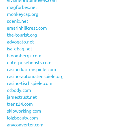
vivianebritoimoveis.com
magforbes.net
monkeycap.org
sdenix.net
amarinhillcrest.com
the-tourist.org
advogato.net
isafebag.net
bloombergz.com
enterpriseboosts.com
casino-kartenspiele.com
casino-automatenspiele.org
casino-tischspiele.com
otbody.com
jamestrust.net
trenz24.com
skipworking.com
loizbeauty.com
anyconverter.com