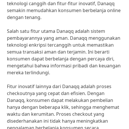
teknologi canggih dan fitur-fitur inovatif, Danaqq
semakin memudahkan konsumen berbelanja online
dengan tenang.
Salah satu fitur utama Danaqq adalah sistem
pembayarannya yang aman. Danaqq menggunakan
teknologi enkripsi tercanggih untuk memastikan
semua transaksi aman dan terjamin. Ini berarti
konsumen dapat berbelanja dengan percaya diri,
mengetahui bahwa informasi pribadi dan keuangan
mereka terlindungi.
Fitur inovatif lainnya dari Danaqq adalah proses
checkoutnya yang cepat dan efisien. Dengan
Danaqq, konsumen dapat melakukan pembelian
hanya dengan beberapa klik, sehingga menghemat
waktu dan kerumitan. Proses checkout yang
disederhanakan ini tidak hanya meningkatkan
pengalaman berbelanja konsumen secara