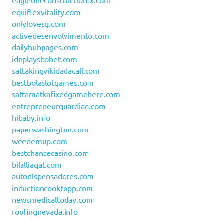
eagleoneconstructiontx.com
equiflexvitality.com
onlylovesg.com
activedesenvolvimento.com
dailyhubpages.com
idnplaysbobet.com
sattakingvikidadacall.com
bestbolaslotgames.com
sattamatkafixedgamehere.com
entrepreneurguardian.com
hibaby.info
paperwashington.com
weedemup.com
bestchancecasino.com
bilalliaqat.com
autodispensadores.com
inductioncooktopp.com
newsmedicaltoday.com
roofingnevada.info