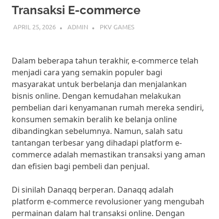
cepat
Transaksi E-commerce
dan
mudah.
APRIL 25, 2026
ADMIN
PKV GAMES
Ikuti
panduan
ini
Dalam beberapa tahun terakhir, e-commerce telah
untuk
menjadi cara yang semakin populer bagi
mulai
masyarakat untuk berbelanja dan menjalankan
bermain
dan
bisnis online. Dengan kemudahan melakukan
menangkan
pembelian dari kenyamanan rumah mereka sendiri,
hadiah
konsumen semakin beralih ke belanja online
besar
dibandingkan sebelumnya. Namun, salah satu
setiap
tantangan terbesar yang dihadapi platform e-
hari.
commerce adalah memastikan transaksi yang aman
dan efisien bagi pembeli dan penjual.
Di sinilah Danaqq berperan. Danaqq adalah
platform e-commerce revolusioner yang mengubah
permainan dalam hal transaksi online. Dengan