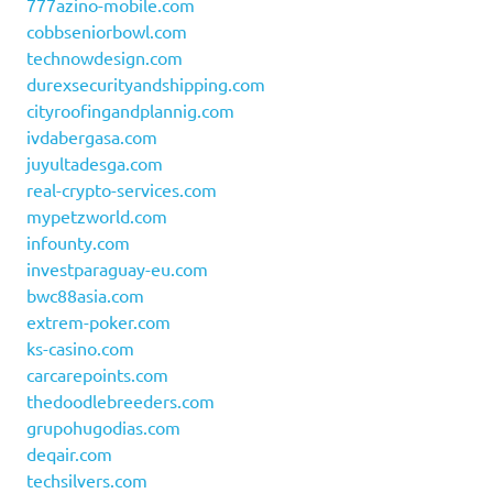
777azino-mobile.com
cobbseniorbowl.com
technowdesign.com
durexsecurityandshipping.com
cityroofingandplannig.com
ivdabergasa.com
juyultadesga.com
real-crypto-services.com
mypetzworld.com
infounty.com
investparaguay-eu.com
bwc88asia.com
extrem-poker.com
ks-casino.com
carcarepoints.com
thedoodlebreeders.com
grupohugodias.com
deqair.com
techsilvers.com