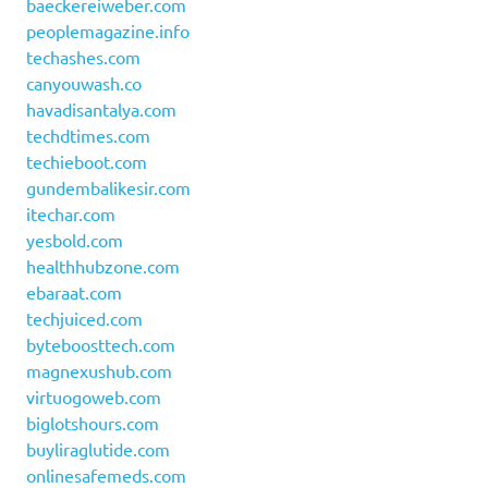
baeckereiweber.com
peoplemagazine.info
techashes.com
canyouwash.co
havadisantalya.com
techdtimes.com
techieboot.com
gundembalikesir.com
itechar.com
yesbold.com
healthhubzone.com
ebaraat.com
techjuiced.com
byteboosttech.com
magnexushub.com
virtuogoweb.com
biglotshours.com
buyliraglutide.com
onlinesafemeds.com