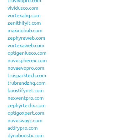
truvivopro.com
vividusco.com
vortexahq.com
zenithifyit.com
maxxiohub.com
zephyraweb.com
vortexaweb.com
optigeniusco.com
novuspherex.com
novaevopro.com
trusparktech.com
trubrandzhq.com
boostifynet.com
nexventpro.com
zephyrtechx.com
optigoxpert.com
novuswayz.com
actifypro.com
dynaboostx.com