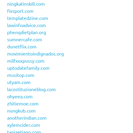
ningkatinskill.com
fivsport.com
templatedzine.com
lawinfoadvice.com
phenqdietplan.org
sumnercafe.com
dunetflix.com
movimientoindignados.org
milfxxxpussy.com
uptodatefamily.com
musitop.com
utyam.com
lacostituzioneblog.com
ohyeea.com
zhitiemoe.com
nungkub.com
anotherindian.com
xylemcider.com
taniaetiago.com