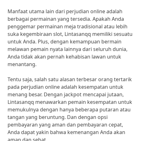
Manfaat utama lain dari perjudian online adalah
berbagai permainan yang tersedia. Apakah Anda
penggemar permainan meja tradisional atau lebih
suka kegembiraan slot, Lintasanqq memiliki sesuatu
untuk Anda. Plus, dengan kemampuan bermain
melawan pemain nyata lainnya dari seluruh dunia,
Anda tidak akan pernah kehabisan lawan untuk
menantang.
Tentu saja, salah satu alasan terbesar orang tertarik
pada perjudian online adalah kesempatan untuk
menang besar. Dengan jackpot mencapai jutaan,
Lintasanqq menawarkan pemain kesempatan untuk
memukulnya dengan hanya beberapa putaran atau
tangan yang beruntung. Dan dengan opsi
pembayaran yang aman dan pembayaran cepat,
Anda dapat yakin bahwa kemenangan Anda akan
aman dan sehat.