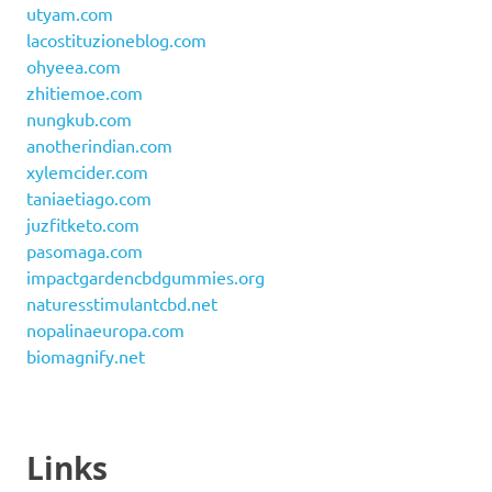
utyam.com
lacostituzioneblog.com
ohyeea.com
zhitiemoe.com
nungkub.com
anotherindian.com
xylemcider.com
taniaetiago.com
juzfitketo.com
pasomaga.com
impactgardencbdgummies.org
naturesstimulantcbd.net
nopalinaeuropa.com
biomagnify.net
Links