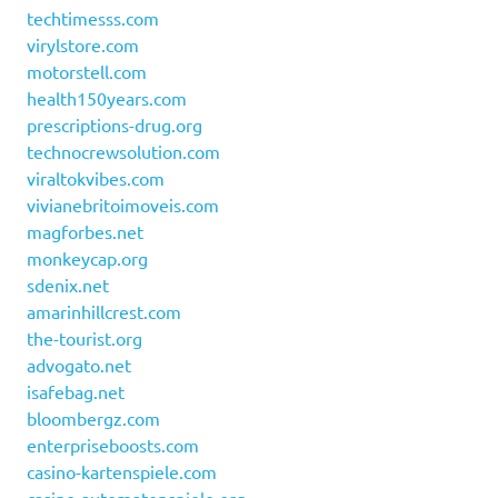
techtimesss.com
virylstore.com
motorstell.com
health150years.com
prescriptions-drug.org
technocrewsolution.com
viraltokvibes.com
vivianebritoimoveis.com
magforbes.net
monkeycap.org
sdenix.net
amarinhillcrest.com
the-tourist.org
advogato.net
isafebag.net
bloombergz.com
enterpriseboosts.com
casino-kartenspiele.com