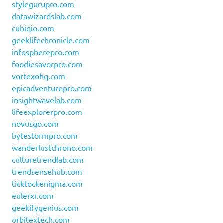
stylegurupro.com
datawizardslab.com
cubiqio.com
geeklifechronicle.com
infospherepro.com
foodiesavorpro.com
vortexohq.com
epicadventurepro.com
insightwavelab.com
lifeexplorerpro.com
novusgo.com
bytestormpro.com
wanderlustchrono.com
culturetrendlab.com
trendsensehub.com
ticktockenigma.com
eulerxr.com
geekifygenius.com
orbitextech.com