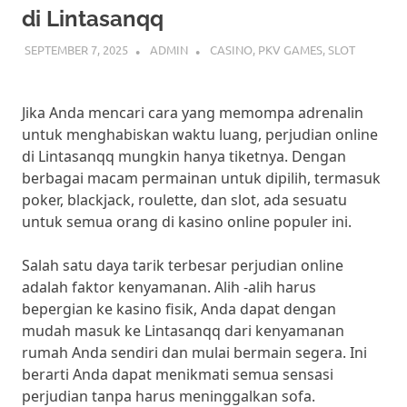
cepat
di Lintasanqq
dan
mudah.
SEPTEMBER 7, 2025
ADMIN
CASINO
,
PKV GAMES
,
SLOT
Ikuti
panduan
ini
Jika Anda mencari cara yang memompa adrenalin
untuk
untuk menghabiskan waktu luang, perjudian online
mulai
di Lintasanqq mungkin hanya tiketnya. Dengan
bermain
dan
berbagai macam permainan untuk dipilih, termasuk
menangkan
poker, blackjack, roulette, dan slot, ada sesuatu
hadiah
untuk semua orang di kasino online populer ini.
besar
setiap
Salah satu daya tarik terbesar perjudian online
hari.
adalah faktor kenyamanan. Alih -alih harus
bepergian ke kasino fisik, Anda dapat dengan
mudah masuk ke Lintasanqq dari kenyamanan
rumah Anda sendiri dan mulai bermain segera. Ini
berarti Anda dapat menikmati semua sensasi
perjudian tanpa harus meninggalkan sofa.