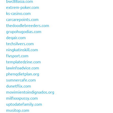
bwc88asia.com
extrem-poker.com
ks-casino.com
carcarepoints.com
thedoodlebreeders.com
grupohugodias.com
deqair.com
techsilvers.com
ningkatinskill.com
fivsport.com
templatedzine.com
lawinfoadvice.com
phenqdietplan.org
sumnercafe.com
dunetflix.com
movimientoindignados.org
milfxxxpussy.com
uptodatefamily.com
musitop.com