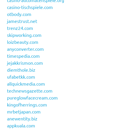
casino-automatenspiele.org
casino-tischspiele.com
otbody.com
jamestrust.net
trenz24.com
skipworking.com
loizbeauty.com
anyconverter.com
timespedia.com
jejakkrismon.com
diemthole.biz
ufabetkk.com
allquickmedia.com
technewsgazette.com
pureglowfacecream.com
kingofherrings.com
mrbetjapan.com
anewentity.biz
appkuala.com