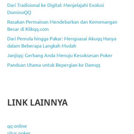
Dari Tradisional ke Digital: Menjelajahi Evolusi
DominoQQ
Rasakan Permainan Mendebarkan dan Kemenangan
Besar di Klikqq.com
Dari Pemula hingga Pakar: Menguasai Akuqq ​​Hanya
dalam Beberapa Langkah Mudah
Janjiqq: Gerbang Anda Menuju Kesuksesan Poker
Panduan Utama untuk Bepergian ke Damqq
LINK LAINNYA
qq online
situs poker