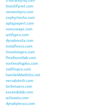
trubrandzhq.com
boostifynet.com
nexventpro.com
zephyrtechx.com
optigoxpert.com
novuswayz.com
actifypro.com
dynaboostx.com
instaflexco.com
innovistapro.com
flexiboostlab.com
vortexohqplus.com
swiftiopro.com
hamilelikbelirtisi.net
versalotech.com
techmaxco.com
exceedolab.com
activaxio.com
dynabytesco.com