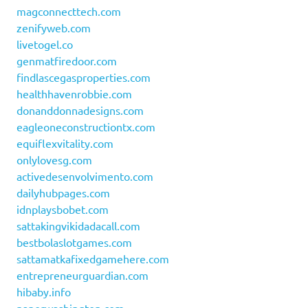
magconnecttech.com
zenifyweb.com
livetogel.co
genmatfiredoor.com
findlascegasproperties.com
healthhavenrobbie.com
donanddonnadesigns.com
eagleoneconstructiontx.com
equiflexvitality.com
onlylovesg.com
activedesenvolvimento.com
dailyhubpages.com
idnplaysbobet.com
sattakingvikidadacall.com
bestbolaslotgames.com
sattamatkafixedgamehere.com
entrepreneurguardian.com
hibaby.info